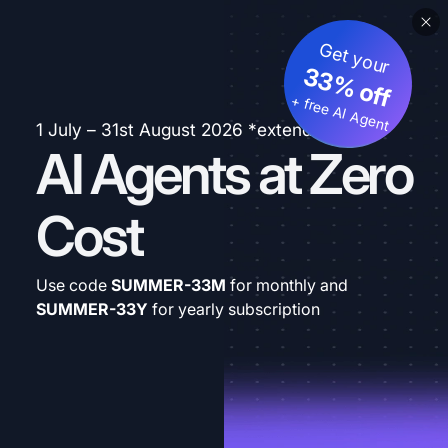
Get your
33% off
+ free AI Agent
1 July – 31st August 2026 *extended
AI Agents at Zero
Cost
Use code
SUMMER-33M
for monthly and
SUMMER-33Y
for yearly subscription