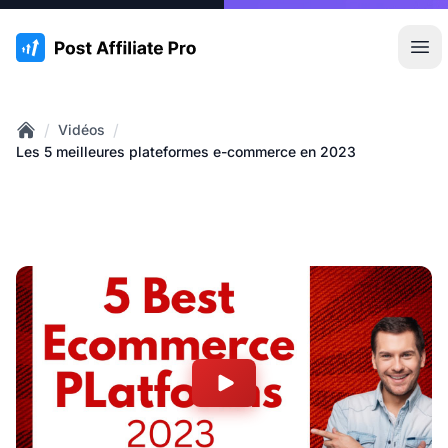
:site.title
Ouvr
/
/
Vidéos
Home
Les 5 meilleures plateformes e-commerce en 2023