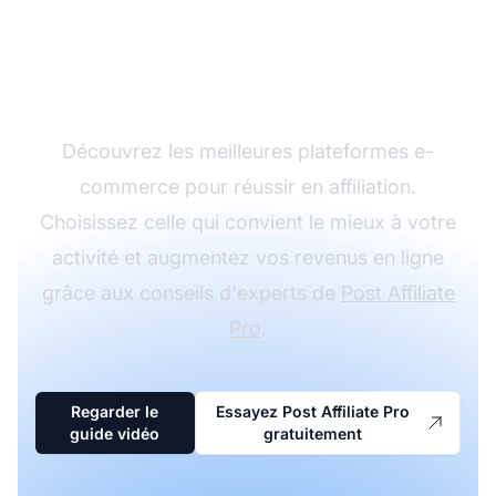
la bonne plateforme e-
commerce
Découvrez les meilleures plateformes e-
commerce pour réussir en affiliation.
Choisissez celle qui convient le mieux à votre
activité et augmentez vos revenus en ligne
grâce aux conseils d'experts de
Post Affiliate
Pro
.
Regarder le
Essayez Post Affiliate Pro
guide vidéo
gratuitement