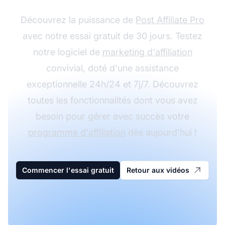
Découvrez la puissance de
Post Affiliate Pro
avec notre essai gratuit de 30 jours. Testez
notre logiciel de
marketing d'affiliation
convivial, doté d'une assistance
exceptionnelle 24h/24 et 7j/7. Découvrez
toutes les fonctionnalités dont vous avez
besoin pour gérer avec succès votre
programme d'affiliation
dès aujourd'hui !
Commencer l'essai gratuit
Retour aux vidéos