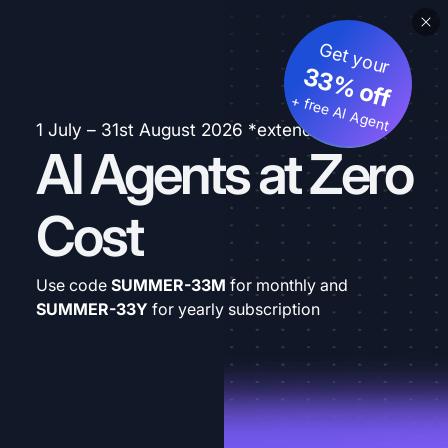
Get your
33% off
+ free AI Agent
1 July – 31st August 2026 *extended
AI Agents at Zero
Cost
Use code
SUMMER-33M
for monthly and
SUMMER-33Y
for yearly subscription