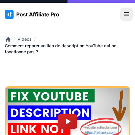
:site.title
Ouvr
/
/
Vidéos
Home
Comment réparer un lien de description YouTube qui ne
fonctionne pas ?