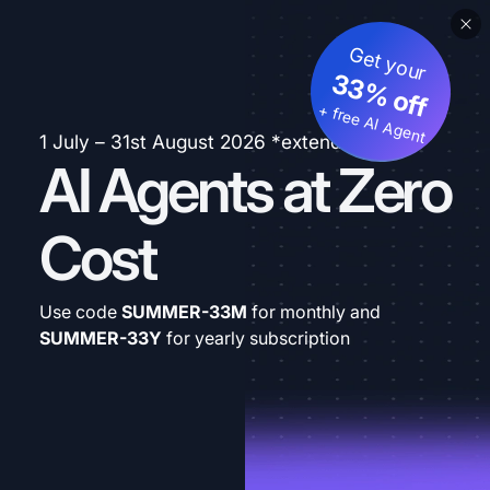
Get your
33% off
+ free AI Agent
1 July – 31st August 2026 *extended
AI Agents at Zero
Cost
Use code
SUMMER-33M
for monthly and
SUMMER-33Y
for yearly subscription