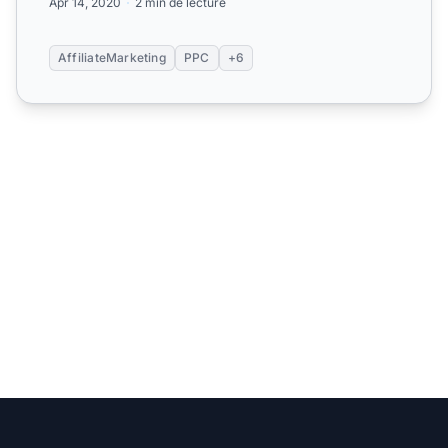
Apr 14, 2020
2 min de lecture
AffiliateMarketing
PPC
+6