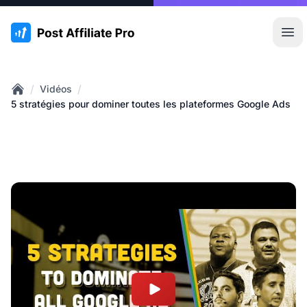
:site.title
Ouvr
/
/
Vidéos
Home
5 stratégies pour dominer toutes les plateformes Google Ads