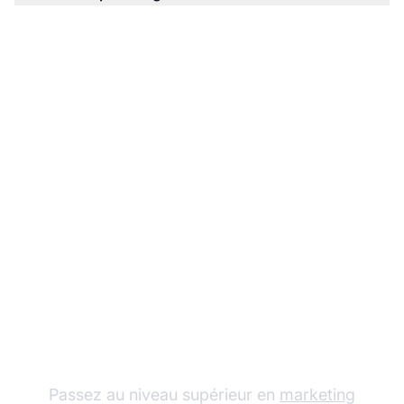
Commencez à gagner
avec Google Ads dès
aujourd'hui
Passez au niveau supérieur en
marketing