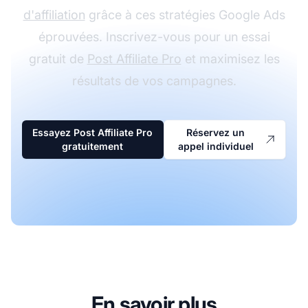
d'affiliation
grâce à ces stratégies Google Ads
éprouvées. Inscrivez-vous pour un essai
gratuit de
Post Affiliate Pro
et maximisez les
résultats de vos campagnes.
Essayez Post Affiliate Pro
Réservez un
gratuitement
appel individuel
En savoir plus