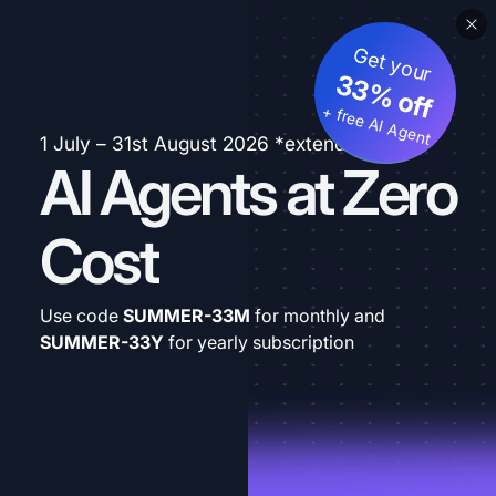
Get your
33% off
+ free AI Agent
1 July – 31st August 2026 *extended
AI Agents at Zero
Cost
Use code
SUMMER-33M
for monthly and
SUMMER-33Y
for yearly subscription