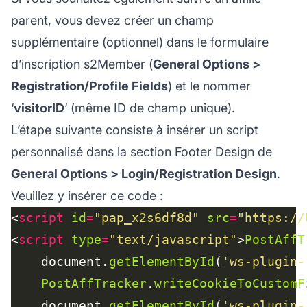
parent, vous devez créer un champ
supplémentaire (optionnel) dans le formulaire
d’inscription s2Member (
General Options >
Registration/Profile Fields
) et le nommer
‘
visitorID
‘ (même ID de champ unique).
L’étape suivante consiste à insérer un script
personnalisé dans la section Footer Design de
General Options > Login/Registration Design
.
Veuillez y insérer ce code :
<
script
id
=
"pap_x2s6df8d"
src
=
"https://
<
script
type
=
"text/javascript"
>
PostAffT
	document.
getElementById
(
'ws-plugin-
PostAffTracker
.
writeCookieToCustomF
	document.
getElementById
(
'ws-plugin-