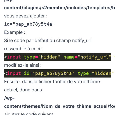
content/plugins/s2member/includes/templates/b
vous devez ajouter :
Exemple :
Si le code par défaut du champ notify_url
ressemble à ceci :
<
input
type
=
"hidden"
name
=
"notify_url"
modifiez-le ainsi :
<
input
id
=
"pap_ab78y5t4a"
type
=
"hidden"
Ensuite, dans le fichier footer de votre thème
actuel, donc dans
/wp-
content/themes/Nom_de_votre_thème_actuel/fo
ajoutez le code suivant :