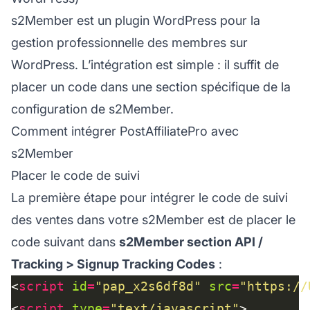
s2Member est un plugin WordPress pour la
gestion professionnelle des membres sur
WordPress. L’intégration est simple : il suffit de
placer un code dans une section spécifique de la
configuration de s2Member.
Comment intégrer PostAffiliatePro avec
s2Member
Placer le code de suivi
La première étape pour intégrer le code de suivi
des ventes dans votre s2Member est de placer le
code suivant dans
s2Member section API /
Tracking > Signup Tracking Codes
:
<
script
id
=
"pap_x2s6df8d"
src
=
"https://
<
script
type
=
"text/javascript"