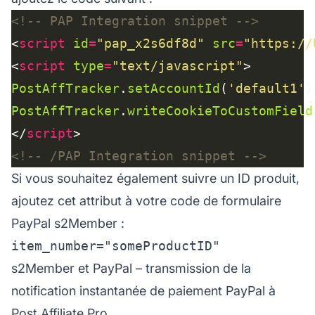
<!-- PAP Integration snippet -->
<
script
id
=
"pap_x2s6df8d"
src
=
"https://
<
script
type
=
"text/javascript"
PostAffTracker
.
setAccountId
(
'default1'
PostAffTracker
.
writeCookieToCustomField
</
script
<!-- /PAP Integration snippet -->
Si vous souhaitez également suivre un ID produit,
ajoutez cet attribut à votre code de formulaire
PayPal s2Member :
s2Member et PayPal – transmission de la
notification instantanée de paiement PayPal à
Post Affiliate Pro