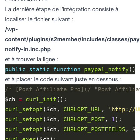
La dernière étape de l’intégration consiste à
localiser le fichier suivant :
/wp-
content/plugins/s2member/includes/classes/pay
notify-in.inc.php
et à trouver la ligne :
public
static
function
paypal_notify
et à placer le code suivant juste en dessous :
/* [Post Affiliate Pro](/ "Post Affilia
$ch 
=
curl_init
curl_setopt
($ch, 
CURLOPT_URL
, 
'http://U
curl_setopt
($ch, 
CURLOPT_POST
, 
1
curl_setopt
($ch, 
CURLOPT_POSTFIELDS
curl_exec