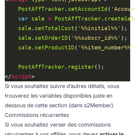
PostAffTracker
.
setAccountId
(
'Accoun
var
sale
=
PostAffTracker
.
createSal
sale
.
setTotalCost
(
'%%initial%%'
sale
.
setOrderID
(
'%%subscr_id%%'
sale
.
setProductID
(
'%%item_number%%'
PostAffTracker
.
register
</
script
Si vous souhaitez suivre d’autres détails, vous
trouverez les variables disponibles juste en
dessous de cette section (dans s2Member).
Commissions récurrentes
Si vous souhaitez verser des
commissions
récurrentes
à vos affiliés, vous devez
activer le