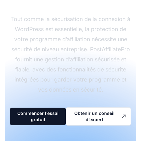
avec PostAffiliatePro
Tout comme la sécurisation de la connexion à
WordPress est essentielle, la protection de
votre programme d’affiliation nécessite une
sécurité de niveau entreprise. PostAffiliatePro
fournit une gestion d’affiliation sécurisée et
fiable, avec des fonctionnalités de sécurité
intégrées pour garder votre programme et
vos données en sécurité.
Commencer l’essai
Obtenir un conseil
gratuit
d’expert