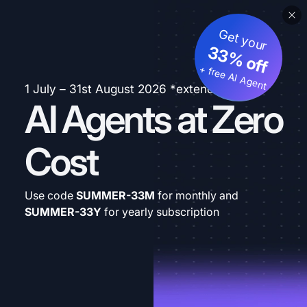
Get your
33% off
+ free AI Agent
1 July – 31st August 2026 *extended
AI Agents at Zero
Cost
Use code
SUMMER-33M
for monthly and
SUMMER-33Y
for yearly subscription