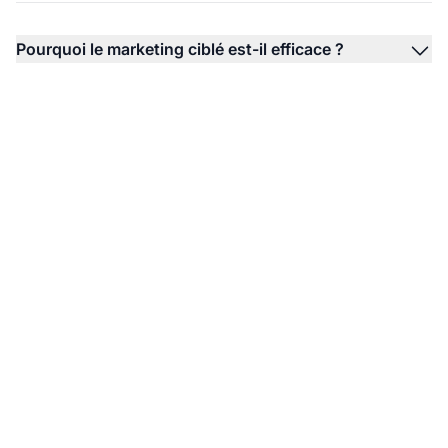
Pourquoi le marketing ciblé est-il efficace ?
Boostez votre réussite
en affiliation grâce au
marketing ciblé