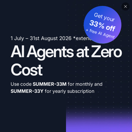
Get your
33% off
+ free AI Agent
1 July – 31st August 2026 *extended
AI Agents at Zero
Cost
Use code
SUMMER-33M
for monthly and
SUMMER-33Y
for yearly subscription