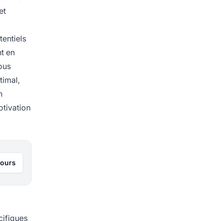
et
tentiels
nt en
ous
timal,
n
otivation
jours
cifiques