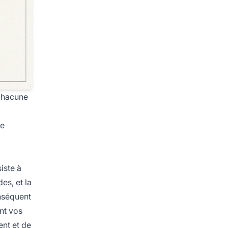
 chacune
ue
iste à
es, et la
onséquent
nt vos
ent et de