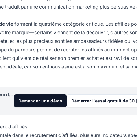
i se traduit par une communication marketing plus persuasive 
de vie
forment la quatrième catégorie critique. Les affiliés po
c votre marque—certains viennent de la découvrir, d’autres so
eté, et les plus précieux sont les ambassadeurs fidèles qui v
e du parcours permet de recruter les affiliés au moment op
lient qui vient de réaliser son premier achat et est ravi de so
ent idéale, car son enthousiasme est à son maximum et sa m
Lancez votre programme d'affiliation aujourd'hui
Demander une démo
Démarrer l'essai gratuit de 30 
t d’affiliés
e dans le recrutement d’affiliés, plusieurs indicateurs spé