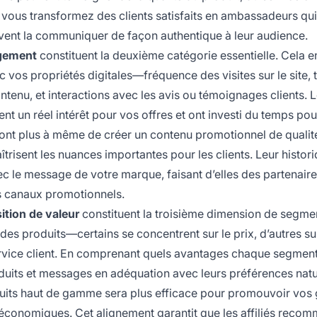
 vous transformez des clients satisfaits en ambassadeurs qui
uvent la communiquer de façon authentique à leur audience.
agement
constituent la deuxième catégorie essentielle. Cela 
ec vos propriétés digitales—fréquence des visites sur le site,
tenu, et interactions avec les avis ou témoignages clients. 
nt un réel intérêt pour vos offres et ont investi du temps pou
ont plus à même de créer un contenu promotionnel de qualité
îtrisent les nuances importantes pour les clients. Leur histor
vec le message de votre marque, faisant d’elles des partenair
es canaux promotionnels.
ition de valeur
constituent la troisième dimension de segmen
s des produits—certains se concentrent sur le prix, d’autres su
le service client. En comprenant quels avantages chaque segmen
duits et messages en adéquation avec leurs préférences natu
duits haut de gamme sera plus efficace pour promouvoir vo
économiques. Cet alignement garantit que les affiliés reco