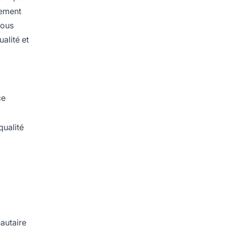
tement
vous
alité et
ce
qualité
autaire