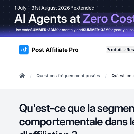
1 July – 31st August 2026 *extended
AI Agents at
Zero Cos
Use code
SUMMER-33M
for monthly and
SUMMER-33Y
for yearly subs
:site.title
Produit
Res
/
/
Questions fréquemment posées
Qu'est-ce 
Home
Qu'est-ce que la segmen
comportementale dans l