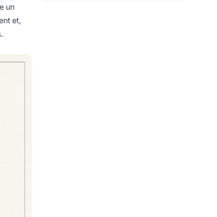
e un
nt et,
.