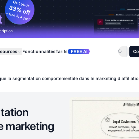
Get your
33% off
+ free AI Agent
t
cription
sources
Fonctionnalités
Tarifs
Co
FREE AI
que la segmentation comportementale dans le marketing d'affiliatio
tation
e marketing