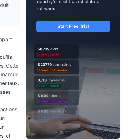
industry's most trusted affiliate
duit
software.
Start Free Trial
pport
qu’ils
s. Cette
e marque
mentaux,
bases
’actions
 un
ur
s, et