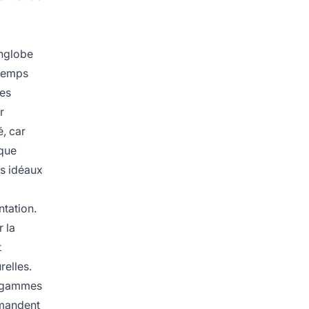
englobe
 temps
Les
r
, car
ique
es idéaux
tation.
r la
t
relles.
s gammes
mmandent