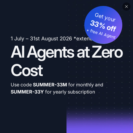
Get your
33% off
+ free AI Agent
1 July – 31st August 2026 *extended
AI Agents at Zero
Cost
Use code
SUMMER-33M
for monthly and
SUMMER-33Y
for yearly subscription