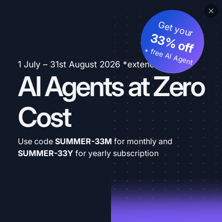
Get your
33% off
+ free AI Agent
1 July – 31st August 2026 *extended
AI Agents at Zero
Cost
Use code
SUMMER-33M
for monthly and
SUMMER-33Y
for yearly subscription