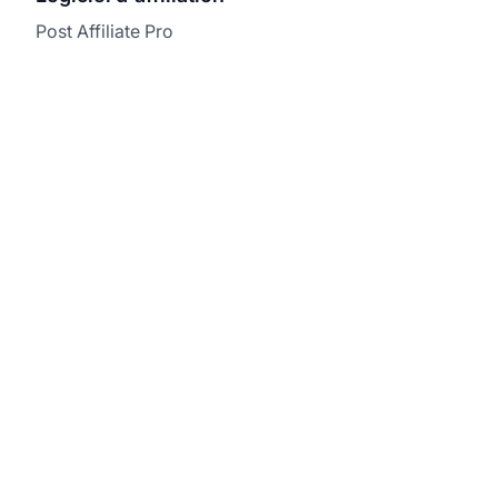
Post Affiliate Pro
Développez votre
programme d'affiliation
avec Post Affiliate Pro