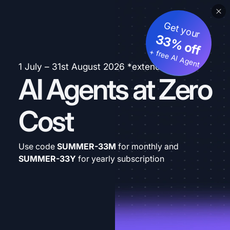
Get your
33% off
+ free AI Agent
1 July – 31st August 2026 *extended
AI Agents at Zero
Cost
Use code
SUMMER-33M
for monthly and
SUMMER-33Y
for yearly subscription