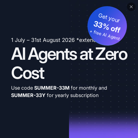
Get your
33% off
+ free AI Agent
1 July – 31st August 2026 *extended
AI Agents at Zero
Cost
Use code
SUMMER-33M
for monthly and
SUMMER-33Y
for yearly subscription