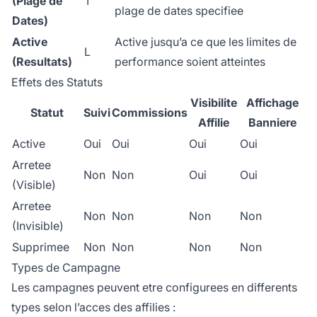
(Plage de
T
plage de dates specifiee
Dates)
Active
Active jusqu’a ce que les limites de
L
(Resultats)
performance soient atteintes
Effets des Statuts
Visibilite
Affichage
Statut
Suivi
Commissions
Affilie
Banniere
Active
Oui
Oui
Oui
Oui
Arretee
Non
Non
Oui
Oui
(Visible)
Arretee
Non
Non
Non
Non
(Invisible)
Supprimee
Non
Non
Non
Non
Types de Campagne
Les campagnes peuvent etre configurees en differents
types selon l’acces des affilies :