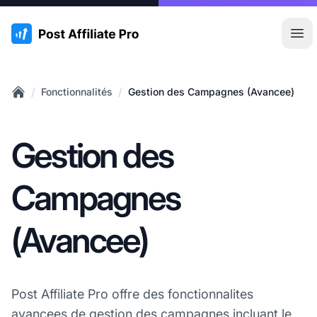
:site.title
Ouvr
/
/
Fonctionnalités
Gestion des Campagnes (Avancee)
Home
Gestion des
Campagnes
(Avancee)
Post Affiliate Pro offre des fonctionnalites
avancees de gestion
des campagnes
incluant le