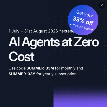
Get your
33% off
+ free AI Agent
1 July – 31st August 2026 *extended
AI Agents at Zero
Cost
Use code
SUMMER-33M
for monthly and
SUMMER-33Y
for yearly subscription