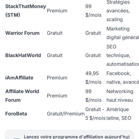
Stratégies
StackThatMoney
99
Premium
avancées,
(STM)
$/mois
scaling
Marketing
Warrior Forum
Gratuit
Gratuit
digital généra
SEO
BlackHatWorld
Gratuit
Gratuit
technique,
automatisatio
49,95
Facebook,
iAmAffiliate
Premium
$/mois
native, avanc
Affiliate World
99
Networking
Premium
Forum
$/mois
haut niveau
Gratuit -
Amérique
ForoBeta
Gratuit/Premium
5 $/mois
latine, SEO
Lancez votre programme d'affiliation aujourd'hui