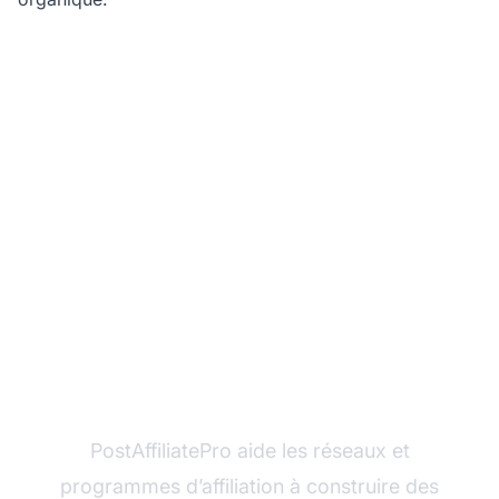
Prêt à augmenter la
visibilité en ligne de
votre programme
d’affiliation ?
PostAffiliatePro aide les réseaux et
programmes d’affiliation à construire des