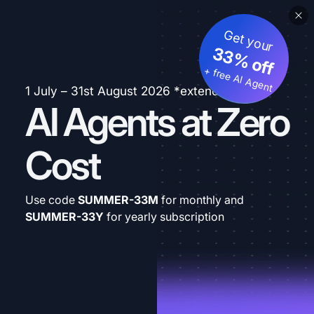
Get your
33% off
+ free AI Agent
1 July – 31st August 2026 *extended
AI Agents at Zero
Cost
Use code
SUMMER-33M
for monthly and
SUMMER-33Y
for yearly subscription