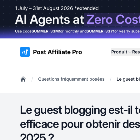
1 July – 31st August 2026 *extended
AI Agents at
Zero Cos
Use code
SUMMER-33M
for monthly and
SUMMER-33Y
for yearly subs
:site.title
Produit
Res
/
/
Questions fréquemment posées
Le guest bl
Home
Le guest blogging est-il 
efficace pour obtenir des
2025 ?