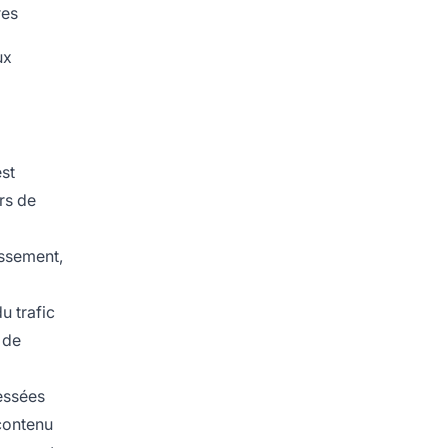
res
ux
est
rs de
assement,
u trafic
 de
ressées
 contenu