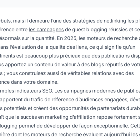
ts, mais il demeure l’une des stratégies de netlinking les p
fférence entre
les campagnes
de guest blogging réussies et ce
 désormais sur la quantité. En 2025, les moteurs de recherch
 l’évaluation de la qualité des liens, ce qui signifie qu’un
ertinents est beaucoup plus précieux que des publications dis
us apportez un contenu de valeur à des blogs réputés de vot
 ; vous construisez aussi de véritables relations avec des
ence dans votre domaine.
 simples indicateurs SEO. Les campagnes modernes de public
es apportent du trafic de référence d’audiences engagées, dé
s potentiels et créent des opportunités de partenariats dura
aît que le succès en marketing d’affiliation repose fortement 
t blogging permet de développer de façon exceptionnelle. Cet
anière dont les moteurs de recherche évaluent aujourd’hui les 