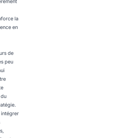
ièrement
nforce la
sence en
rs de
tes peu
hui
tre
te
 du
ratégie.
 intégrer
s
s,