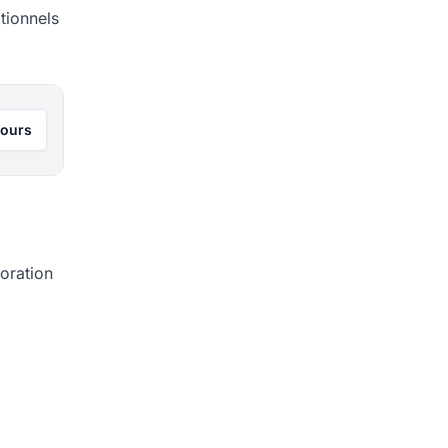
otionnels
jours
oration