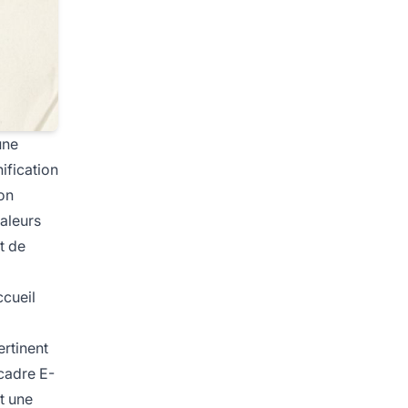
une
ification
non
valeurs
t de
ccueil
ertinent
 cadre E-
t une