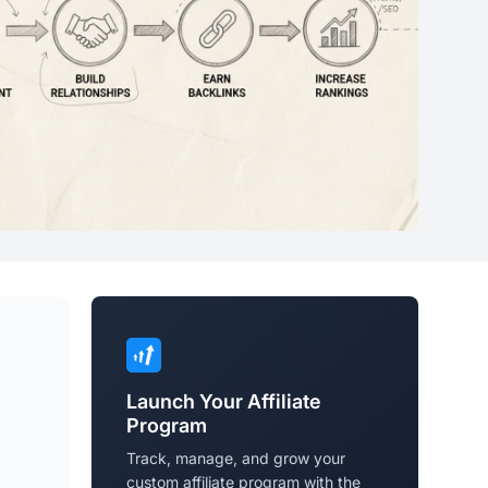
Launch Your Affiliate
Program
Track, manage, and grow your
custom affiliate program with the