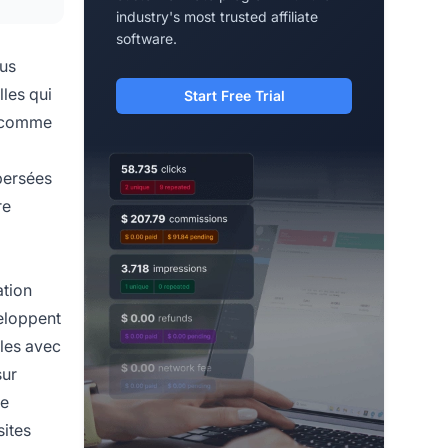
industry's most trusted affiliate
software.
lus
lles qui
Start Free Trial
e comme
persées
re
ation
veloppent
bles avec
sur
te
sites