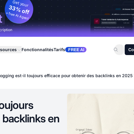
Get your
33% off
+ free AI Agent
t
cription
sources
Fonctionnalités
Tarifs
Co
FREE AI
ogging est-il toujours efficace pour obtenir des backlinks en 2025 
toujours
 backlinks en