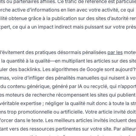
ents ou partenaires affiliés. Ce trafic de référence est particul
che active d’informations en lien avec votre activité, ce qui
lité obtenue grâce à la publication sur des sites d’autorité re
pert, ce qui a un impact indirect mais puissant sur votre pré
 l’évitement des pratiques désormais pénalisées
par les
moteu
la quantité à la qualité—en multipliant les articles sur des si
muler des backlinks. Les algorithmes de Google sont aujourd’
mas, voire d’infliger des pénalités manuelles qui nuisent à vo
 du contenu générique, généré par IA ou recyclé, qui n’appor
 Les moteurs de recherche récompensent les sites qui publient
ritable expertise ; négliger la qualité nuit donc à toute la st
ens trop promotionnelle ou artificielle. Votre article invité doit
forcer dans le texte. Les meilleurs articles invités incluent de
tant vers des ressources pertinentes sur votre site. Par ailleur