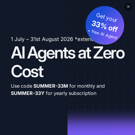
Get your
33% off
+ free AI Agent
1 July – 31st August 2026 *extended
AI Agents at Zero
Cost
Use code
SUMMER-33M
for monthly and
SUMMER-33Y
for yearly subscription