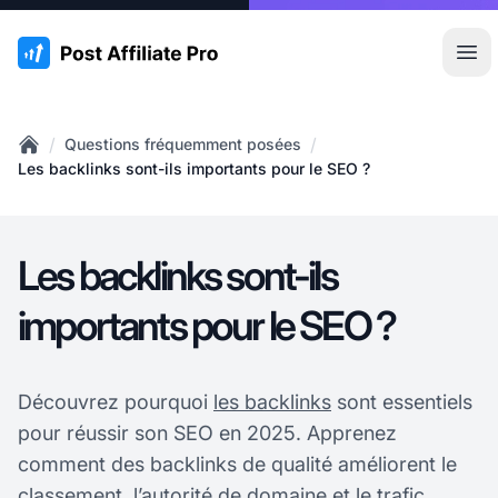
:site.title
Ouvr
/
/
Questions fréquemment posées
Home
Les backlinks sont-ils importants pour le SEO ?
Les backlinks sont-ils
importants pour le SEO ?
Découvrez pourquoi
les backlinks
sont essentiels
pour réussir son SEO en 2025. Apprenez
comment des backlinks de qualité améliorent le
classement, l’autorité de domaine et le trafic