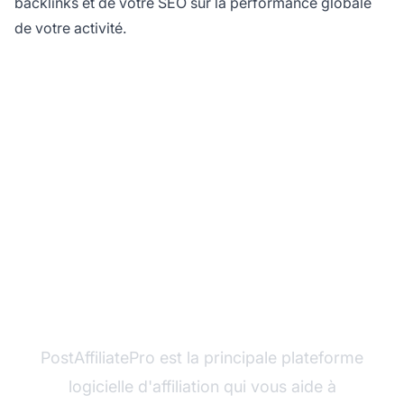
backlinks et de votre SEO sur la performance globale
de votre activité.
Prêt à booster votre
SEO avec
PostAffiliatePro ?
PostAffiliatePro est la principale plateforme
logicielle d'affiliation qui vous aide à