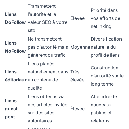
Transmettent
Priorité dans
Liens
l’autorité et la
Élevée
vos efforts de
DoFollow
valeur SEO à votre
netlinking
site
Ne transmettent
Diversification
Liens
pas d’autorité mais
Moyenne
naturelle du
NoFollow
génèrent du trafic
profil de liens
Liens placés
Construction
Liens
naturellement dans
Très
d’autorité sur le
éditoriaux
un contenu de
élevée
long terme
qualité
Liens obtenus via
Atteindre de
Liens
des articles invités
nouveaux
guest
Élevée
sur des sites
publics et
post
autoritaires
relations