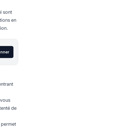
i sont
tions en
ion.
onner
entrant
 vous
tenté de
a permet