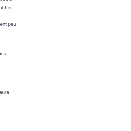
tifier
nent peu
ils
leure