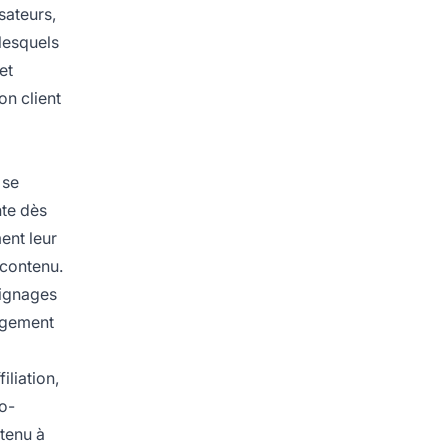
sateurs,
lesquels
et
on client
 se
nte dès
ment leur
 contenu.
oignages
gagement
iliation,
ro-
tenu à