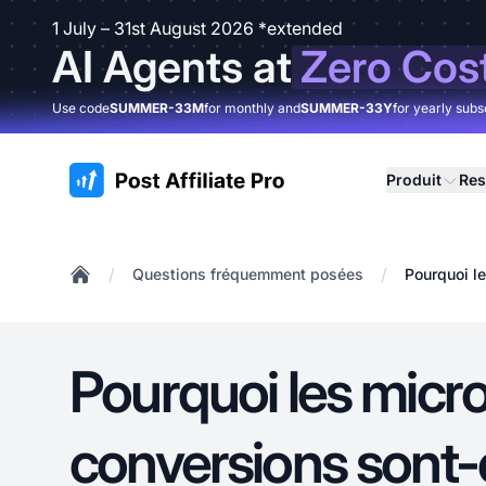
1 July – 31st August 2026 *extended
AI Agents at
Zero Cos
Use code
SUMMER-33M
for monthly and
SUMMER-33Y
for yearly subs
:site.title
Produit
Res
/
/
Questions fréquemment posées
Pourquoi l
Home
Pourquoi les micr
conversions sont-