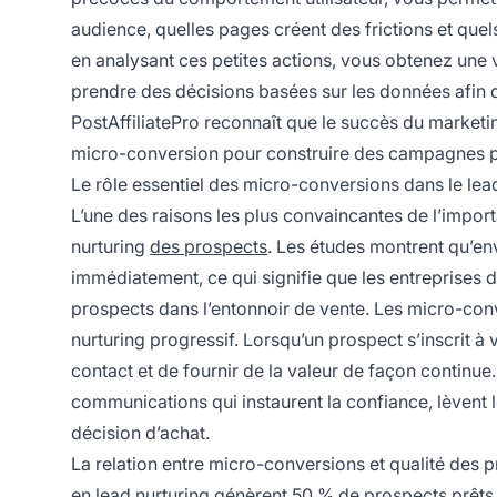
audience, quelles pages créent des frictions et que
en analysant ces petites actions, vous obtenez une v
prendre des décisions basées sur les données afin d’a
PostAffiliatePro reconnaît que le succès du market
micro-conversion pour construire des campagnes plu
Le rôle essentiel des micro-conversions dans le lea
L’une des raisons les plus convaincantes de l’impor
nurturing
des prospects
. Les études montrent qu’en
immédiatement, ce qui signifie que les entreprises 
prospects dans l’entonnoir de vente. Les micro-con
nurturing progressif. Lorsqu’un prospect s’inscrit à v
contact et de fournir de la valeur de façon continu
communications qui instaurent la confiance, lèvent 
décision d’achat.
La relation entre micro-conversions et qualité des 
en lead nurturing génèrent 50 % de prospects prêts à