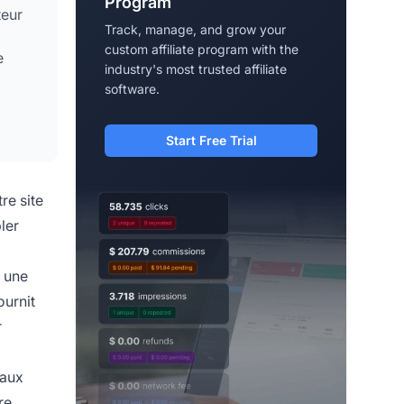
Program
teur
Track, manage, and grow your
custom affiliate program with the
e
industry's most trusted affiliate
software.
Start Free Trial
re site
ler
e une
ournit
r
naux
re