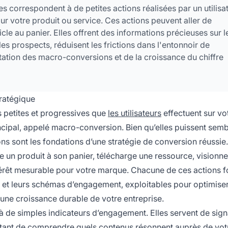
s correspondent à de petites actions réalisées par un utilisa
ur votre produit ou service. Ces actions peuvent aller de
cle au panier. Elles offrent des informations précieuses sur l
les prospects, réduisent les frictions dans l'entonnoir de
ation des macro-conversions et de la croissance du chiffre
ratégique
s petites et progressives que
les utilisateurs
effectuent sur vot
incipal, appelé macro-conversion. Bien qu’elles puissent semb
ions sont les fondations d’une stratégie de conversion réussie.
te un produit à son panier, télécharge une ressource, visionn
térêt mesurable pour votre marque. Chacune de ces actions f
rs et leurs schémas d’engagement, exploitables pour optimise
 une croissance durable de votre entreprise.
 de simples indicateurs d’engagement. Elles servent de sig
tant de comprendre quels contenus résonnent auprès de vot