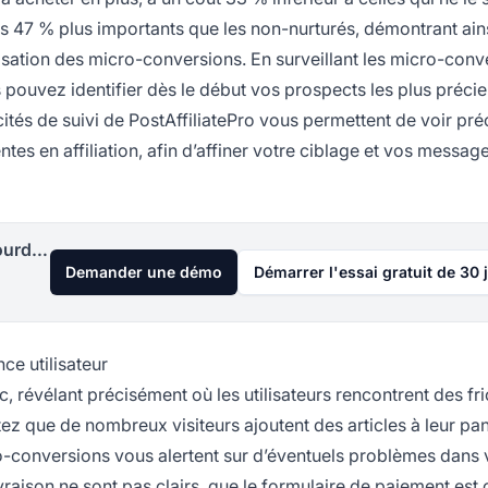
ts 47 % plus importants que les non-nurturés, démontrant ain
imisation des micro-conversions. En surveillant les micro-conv
 pouvez identifier dès le début vos prospects les plus précie
ités de suivi de PostAffiliatePro vous permettent de voir pr
tes en affiliation, afin d’affiner votre ciblage et vos messag
Lancez votre programme d'affiliation aujourd'hui
Demander une démo
Démarrer l'essai gratuit de 30 
nce utilisateur
, révélant précisément où les utilisateurs rencontrent des fri
ez que de nombreux visiteurs ajoutent des articles à leur pa
ro-conversions vous alertent sur d’éventuels problèmes dans 
vraison ne sont pas clairs, que le formulaire de paiement est