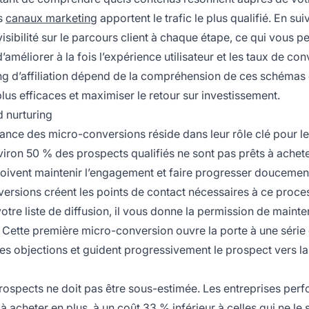
ls
canaux marketing
apportent le trafic le plus qualifié. En sui
isibilité sur le parcours client à chaque étape, ce qui vous p
méliorer à la fois l’expérience utilisateur et les taux de con
ing d’affiliation dépend de la compréhension de ces schémas
s efficaces et maximiser le retour sur investissement.
d nurturing
tance des micro-conversions réside dans leur rôle clé pour le
viron 50 % des prospects qualifiés ne sont pas prêts à achet
doivent maintenir l’engagement et faire progresser doucemen
versions créent les points de contact nécessaires à ce proce
otre liste de diffusion, il vous donne la permission de mainten
e. Cette première micro-conversion ouvre la porte à une série
les objections et guident progressivement le prospect vers la
prospects ne doit pas être sous-estimée. Les entreprises per
 acheter en plus, à un coût 33 % inférieur à celles qui ne le 