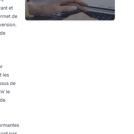
vant et
ermet de
version.
 de
er
t les
ssus de
ir le
 de
formantes
sont pas.