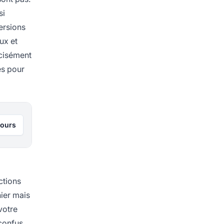
si
ersions
ux et
écisément
es pour
jours
ctions
nier mais
votre
 confus