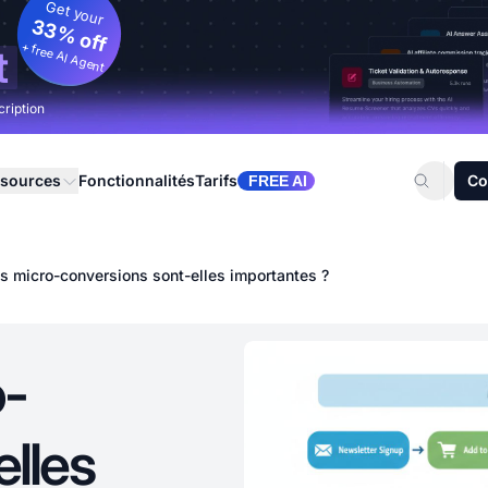
Get your
33% off
+ free AI Agent
t
cription
sources
Fonctionnalités
Tarifs
Co
FREE AI
es micro-conversions sont-elles importantes ?
o-
elles