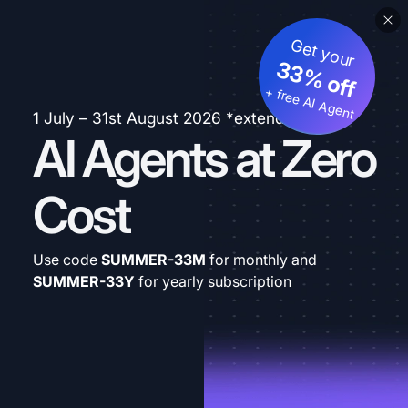
Get your
33% off
+ free AI Agent
1 July – 31st August 2026 *extended
AI Agents at Zero
Cost
Use code
SUMMER-33M
for monthly and
SUMMER-33Y
for yearly subscription