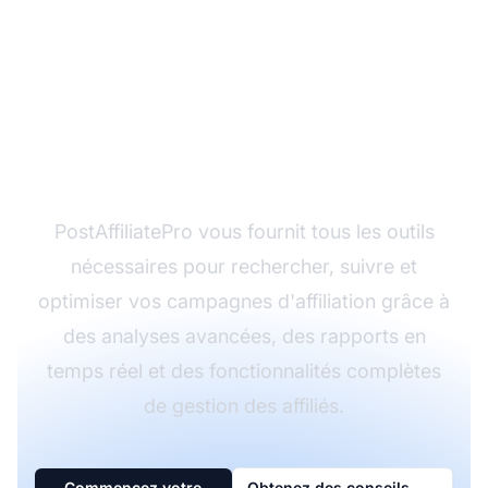
Prêt à lancer votre
campagne d'affiliation
?
PostAffiliatePro vous fournit tous les outils
nécessaires pour rechercher, suivre et
optimiser vos campagnes d'affiliation grâce à
des analyses avancées, des rapports en
temps réel et des fonctionnalités complètes
de gestion des affiliés.
Commencez votre
Obtenez des conseils