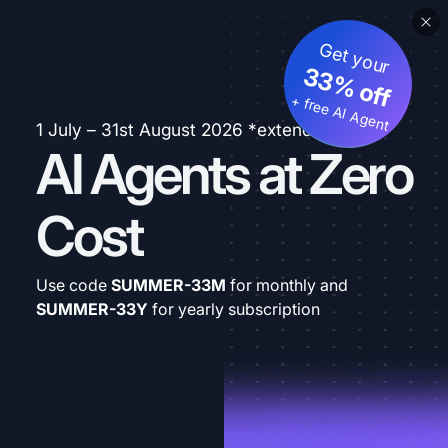
Get your
33% off
+ free AI Agent
1 July – 31st August 2026 *extended
AI Agents at Zero
Cost
Use code
SUMMER-33M
for monthly and
SUMMER-33Y
for yearly subscription