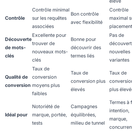
élevé
Contrôle minimal
Contrôle
Bon contrôle
Contrôle
sur les requêtes
maximal su
avec flexibilité
associées
placemen
Excellente pour
Pas de
Découverte
Bonne pour
trouver de
découvert
de mots-
découvrir des
nouveaux mots-
nouvelles
clés
termes liés
clés
variantes
Taux de
Taux de
Taux de
Qualité de
conversion
conversion plus
conversio
conversion
moyens plus
élevés
plus élevé
faibles
Termes à 
Notoriété de
Campagnes
intention,
Idéal pour
marque, portée,
équilibrées,
marque,
tests
milieu de tunnel
concurren