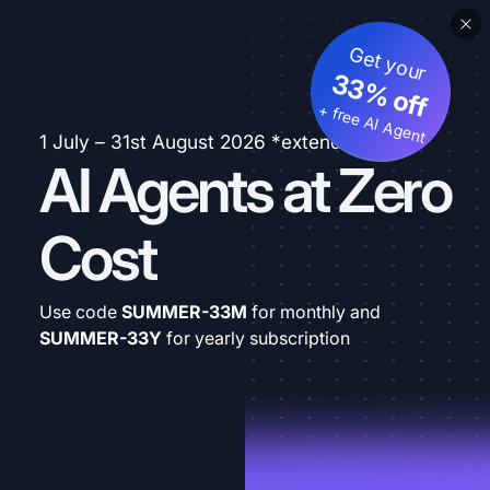
Get your
33% off
+ free AI Agent
1 July – 31st August 2026 *extended
AI Agents at Zero
Cost
Use code
SUMMER-33M
for monthly and
SUMMER-33Y
for yearly subscription