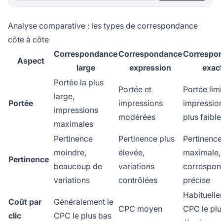
Analyse comparative : les types de correspondance
côte à côte
Correspondance
Correspondance
Correspo
Aspect
large
expression
exac
Portée la plus
Portée et
Portée lim
large,
Portée
impressions
impression
impressions
modérées
plus faibl
maximales
Pertinence
Pertinence plus
Pertinenc
moindre,
élevée,
maximale,
Pertinence
beaucoup de
variations
correspo
variations
contrôlées
précise
Habituelle
Coût par
Généralement le
CPC moyen
CPC le pl
clic
CPC le plus bas