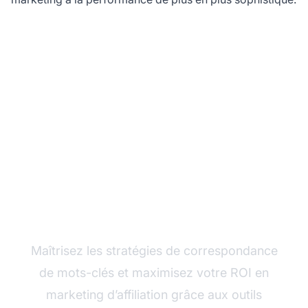
Optimisez vos
campagnes d’affiliation
avec PostAffiliatePro
Maîtrisez les stratégies de correspondance
de mots-clés et maximisez votre ROI en
marketing d’affiliation grâce aux outils