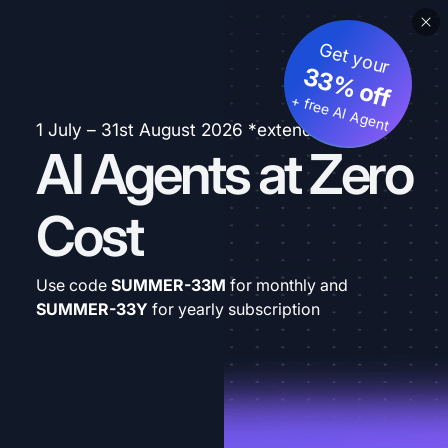
Get your
33% off
+ free AI Agent
1 July – 31st August 2026 *extended
AI Agents at Zero
Cost
Use code
SUMMER-33M
for monthly and
SUMMER-33Y
for yearly subscription