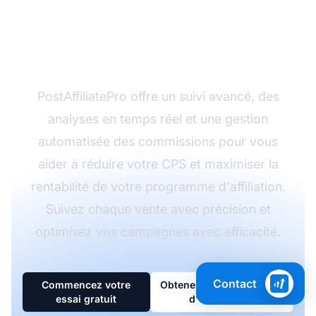
par vente avec
PostAffiliatePro
PostAffiliatePro offre un suivi avancé, des
analyses en temps réel et une gestion
automatisée des commissions pour vous
aider à réduire votre CPS et maximiser la
rentabilité de votre programme d'affiliation.
Suivez chaque vente avec précision et
optimisez vos campagnes avec efficacité.
Contact
Commencez votre
Obtenez des conseils
essai gratuit
d'experts