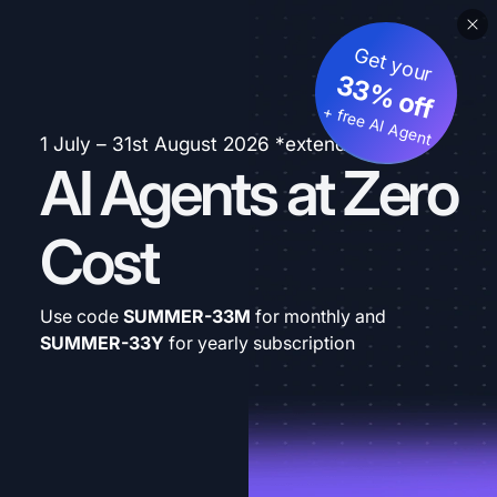
Get your
33% off
+ free AI Agent
1 July – 31st August 2026 *extended
AI Agents at Zero
Cost
Use code
SUMMER-33M
for monthly and
SUMMER-33Y
for yearly subscription