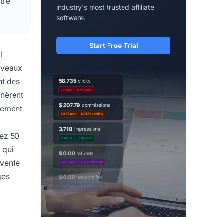
tre
industry's most trusted affiliate
software.
Start Free Trial
l
ouveaux
nt des
énèrent
blement
rez 50
 qui
 vente
ges