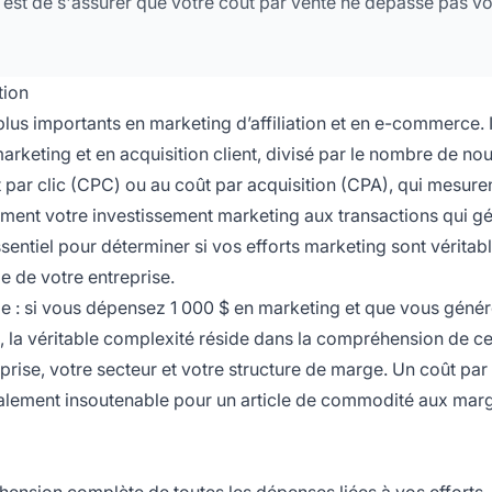
l est de s'assurer que votre coût par vente ne dépasse pas vo
tion
plus importants en marketing d’affiliation et en e-commerce. I
rketing et en acquisition client, divisé par le nombre de n
 par clic (CPC) ou au coût par acquisition (CPA), qui mesure
ctement votre investissement marketing aux transactions qui g
essentiel pour déterminer si vos efforts marketing sont vérita
e de votre entreprise.
le : si vous dépensez 1 000 $ en marketing et que vous géné
, la véritable complexité réside dans la compréhension de ce
prise, votre secteur et votre structure de marge. Un coût par
otalement insoutenable pour un article de commodité aux mar
hension complète de toutes les dépenses liées à vos efforts