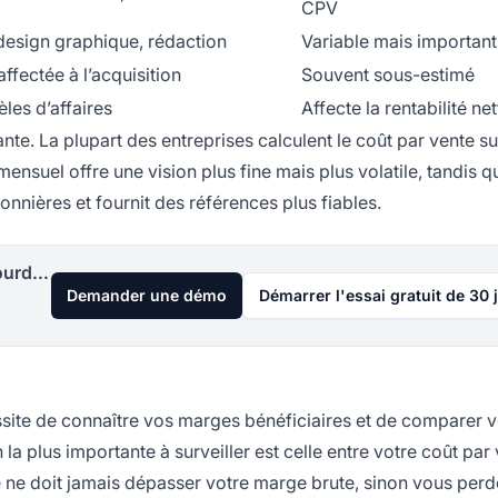
CPV
design graphique, rédaction
Variable mais important
ffectée à l’acquisition
Souvent sous-estimé
les d’affaires
Affecte la rentabilité net
nte. La plupart des entreprises calculent le coût par vente s
mensuel offre une vision plus fine mais plus volatile, tandis q
isonnières et fournit des références plus fiables.
Lancez votre programme d'affiliation aujourd'hui
Demander une démo
Démarrer l'essai gratuit de 30 
ssite de connaître vos marges bénéficiaires et de comparer 
a plus importante à surveiller est celle entre votre coût par 
e ne doit jamais dépasser votre marge brute, sinon vous per