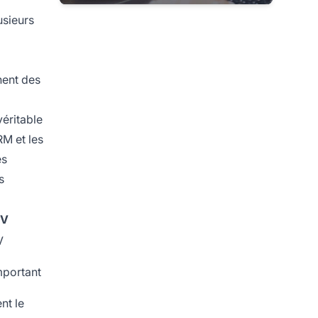
usieurs
nent des
véritable
RM et les
es
s
PV
V
mportant
nt le