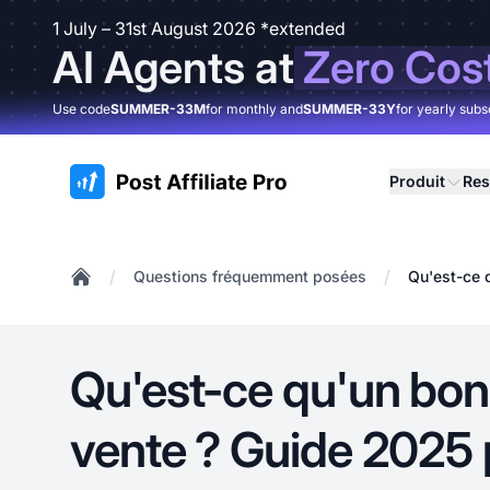
1 July – 31st August 2026 *extended
AI Agents at
Zero Cos
Use code
SUMMER-33M
for monthly and
SUMMER-33Y
for yearly subs
:site.title
Produit
Res
/
/
Questions fréquemment posées
Qu'est-ce q
Home
Qu'est-ce qu'un bon
vente ? Guide 2025 