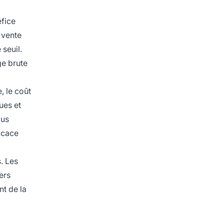
éfice
 vente
 seuil.
ge brute
, le coût
ues et
lus
ficace
. Les
ers
nt de la