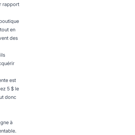
r rapport
 boutique
 tout en
vent des
ils
cquérir
nte est
ez 5 $ le
aut donc
igne à
entable.