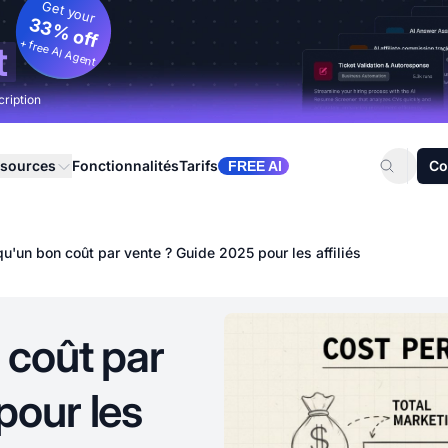
Get your
33% off
+ free AI Agent
t
cription
sources
Fonctionnalités
Tarifs
Co
FREE AI
u'un bon coût par vente ? Guide 2025 pour les affiliés
 coût par
pour les