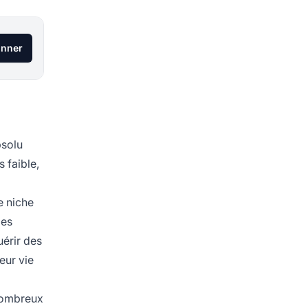
onner
bsolu
 faible,
e niche
ges
érir des
eur vie
 nombreux