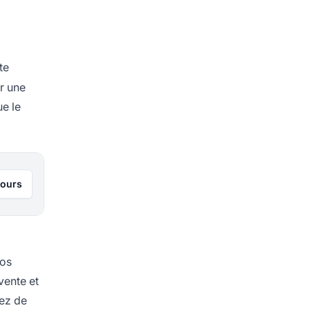
te
ur une
ue le
jours
vos
vente et
dez de