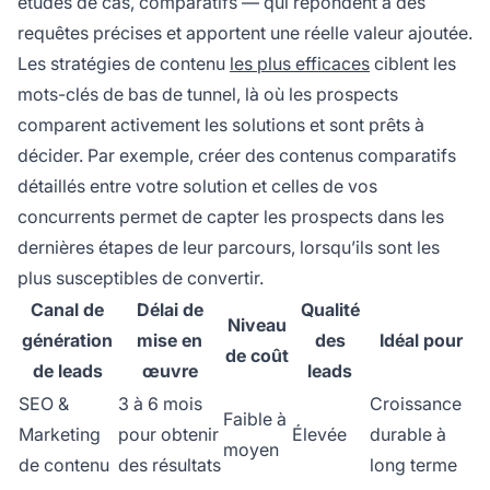
études de cas, comparatifs — qui répondent à des
requêtes précises et apportent une réelle valeur ajoutée.
Les stratégies de contenu
les plus efficaces
ciblent les
mots-clés de bas de tunnel, là où les prospects
comparent activement les solutions et sont prêts à
décider. Par exemple, créer des contenus comparatifs
détaillés entre votre solution et celles de vos
concurrents permet de capter les prospects dans les
dernières étapes de leur parcours, lorsqu’ils sont les
plus susceptibles de convertir.
Canal de
Délai de
Qualité
Niveau
génération
mise en
des
Idéal pour
de coût
de leads
œuvre
leads
SEO &
3 à 6 mois
Croissance
Faible à
Marketing
pour obtenir
Élevée
durable à
moyen
de contenu
des résultats
long terme