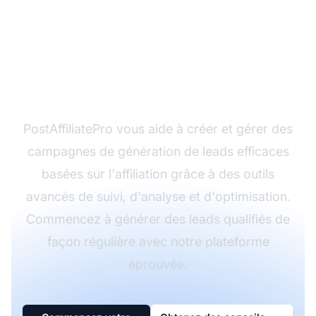
Prêt à automatiser
votre génération de
leads ?
PostAffiliatePro vous aide à créer et gérer des
campagnes de génération de leads efficaces
basées sur l'affiliation grâce à des outils
avancés de suivi, d'analyse et d'optimisation.
Commencez à générer des leads qualifiés de
façon régulière avec notre plateforme
éprouvée.