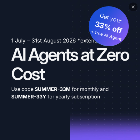
Get your
33% off
+ free AI Agent
1 July – 31st August 2026 *extended
AI Agents at Zero
Cost
Use code
SUMMER-33M
for monthly and
SUMMER-33Y
for yearly subscription