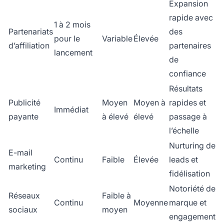
Expansion
rapide avec
1 à 2 mois
Partenariats
des
pour le
Variable
Élevée
d’affiliation
partenaires
lancement
de
confiance
Résultats
Publicité
Moyen
Moyen à
rapides et
Immédiat
payante
à élevé
élevé
passage à
l’échelle
Nurturing de
E-mail
Continu
Faible
Élevée
leads et
marketing
fidélisation
Notoriété de
Réseaux
Faible à
Continu
Moyenne
marque et
sociaux
moyen
engagement