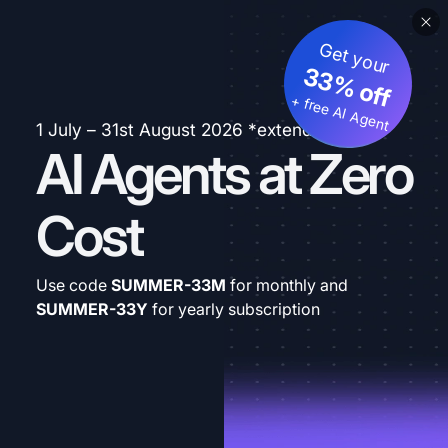
Get your
33% off
+ free AI Agent
1 July – 31st August 2026 *extended
AI Agents at Zero
Cost
Use code
SUMMER-33M
for monthly and
SUMMER-33Y
for yearly subscription