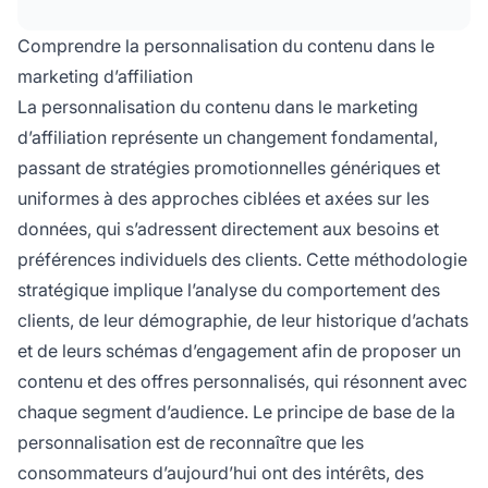
personnalisé répond aux besoins et
préférences individuels des clients, rendant les
Comprendre la personnalisation du contenu dans le
recommandations plus pertinentes et
marketing d’affiliation
précieuses, ce qui se traduit directement par
La personnalisation du contenu dans le marketing
des commissions d'affiliation plus élevées et
d’affiliation représente un changement fondamental,
un meilleur ROI pour les campagnes marketing.
passant de stratégies promotionnelles génériques et
uniformes à des approches ciblées et axées sur les
données, qui s’adressent directement aux besoins et
préférences individuels des clients. Cette méthodologie
stratégique implique l’analyse du comportement des
clients, de leur démographie, de leur historique d’achats
et de leurs schémas d’engagement afin de proposer un
contenu et des offres personnalisés, qui résonnent avec
chaque segment d’audience. Le principe de base de la
personnalisation est de reconnaître que les
consommateurs d’aujourd’hui ont des intérêts, des