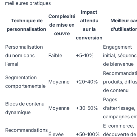
meilleures pratiques
Impact
Complexité
Technique de
attendu
Meilleur ca
de mise en
personnalisation
sur la
d’utilisatio
œuvre
conversion
Personnalisation
Engagement
du nom dans
Faible
+5-10%
initial, séquen
l’email
de bienvenue
Recommandat
Segmentation
Moyenne
+20-40%
produits, diffu
comportementale
de contenu
Pages
Blocs de contenu
Moyenne
+30-50%
d’atterrissage,
dynamique
campagnes em
E-commerce,
Recommandations
Élevée
+50-100%
découverte de