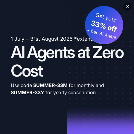
Get your
33% off
+ free AI Agent
1 July – 31st August 2026 *extended
AI Agents at Zero
Cost
Use code
SUMMER-33M
for monthly and
SUMMER-33Y
for yearly subscription