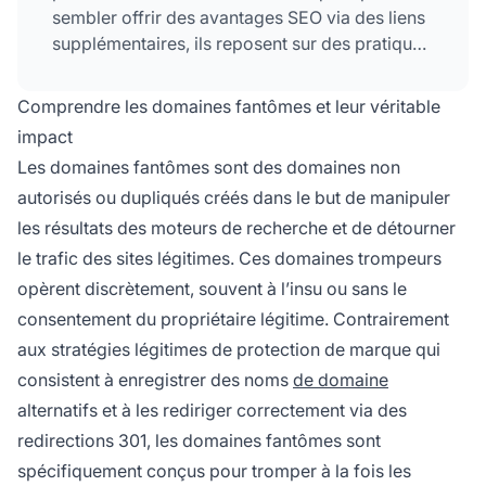
sembler offrir des avantages SEO via des liens
supplémentaires, ils reposent sur des pratiques
manipulatrices telles que la duplication
de
contenu
et le bourrage de mots-clés, ce qui
Comprendre les domaines fantômes et leur véritable
entraîne des pénalités des moteurs de
impact
recherche, une diversion du trafic, une
Les domaines fantômes sont des domaines non
confusion de la marque et des conséquences
autorisés ou dupliqués créés dans le but de manipuler
juridiques potentielles.
les résultats des moteurs de recherche et de détourner
le trafic des sites légitimes. Ces domaines trompeurs
opèrent discrètement, souvent à l’insu ou sans le
consentement du propriétaire légitime. Contrairement
aux stratégies légitimes de protection de marque qui
consistent à enregistrer des noms
de domaine
alternatifs et à les rediriger correctement via des
redirections 301, les domaines fantômes sont
spécifiquement conçus pour tromper à la fois les