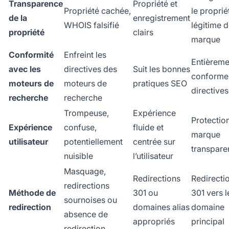
Transparence
Propriété et
Propriété cachée,
le proprié
de la
enregistrement
WHOIS falsifié
légitime d
propriété
clairs
marque
Conformité
Enfreint les
Entièreme
avec les
directives des
Suit les bonnes
conforme
moteurs de
moteurs de
pratiques SEO
directives
recherche
recherche
Trompeuse,
Expérience
Protectio
Expérience
confuse,
fluide et
marque
utilisateur
potentiellement
centrée sur
transpare
nuisible
l’utilisateur
Masquage,
Redirections
Redirecti
redirections
Méthode de
301 ou
301 vers l
sournoises ou
redirection
domaines alias
domaine
absence de
appropriés
principal
redirection