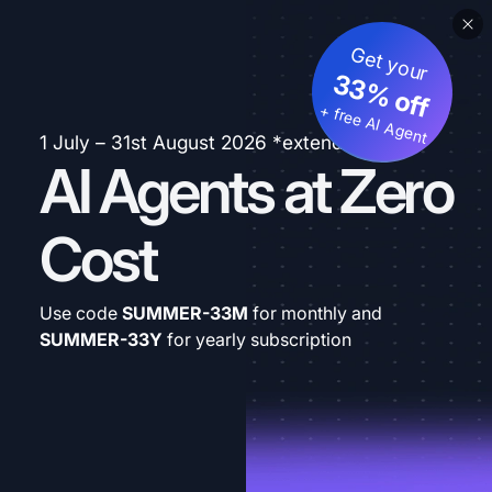
Get your
33% off
+ free AI Agent
1 July – 31st August 2026 *extended
AI Agents at Zero
Cost
Use code
SUMMER-33M
for monthly and
SUMMER-33Y
for yearly subscription