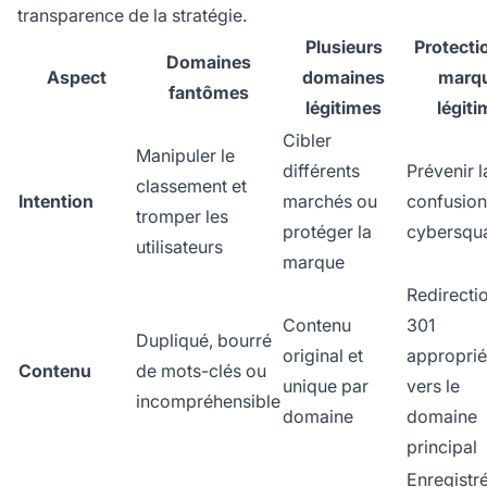
transparence de la stratégie.
Plusieurs
Protecti
Domaines
Aspect
domaines
marq
fantômes
légitimes
légiti
Cibler
Manipuler le
différents
Prévenir l
classement et
Intention
marchés ou
confusion 
tromper les
protéger la
cybersqu
utilisateurs
marque
Redirecti
Contenu
301
Dupliqué, bourré
original et
appropri
Contenu
de mots-clés ou
unique par
vers le
incompréhensible
domaine
domaine
principal
Enregistr