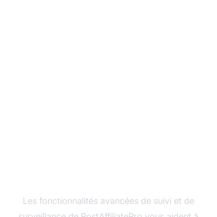
Protégez votre
programme d'affiliation
contre les menaces
des domaines
fantômes
Les fonctionnalités avancées de suivi et de
surveillance de PostAffiliatePro vous aident à