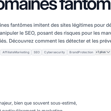
omaines fantôm
nes fantômes imitent des sites légitimes pour dé
manipuler le SEO, posant des risques pour les mar
iliés. Découvrez comment les détecter et les préve
+1 plus
AffiliateMarketing
SEO
Cybersecurity
BrandProtection
ajeur, bien que souvent sous-estimé,
t particulièrement le
marketing