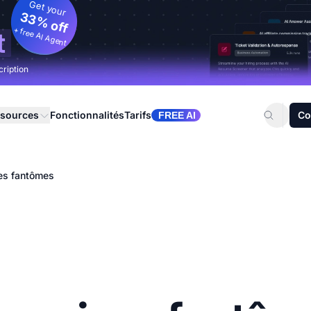
Get your
33% off
+ free AI Agent
t
cription
sources
Fonctionnalités
Tarifs
Co
FREE AI
es fantômes