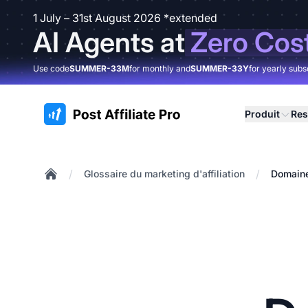
1 July – 31st August 2026 *extended
AI Agents at
Zero Cos
Use code
SUMMER-33M
for monthly and
SUMMER-33Y
for yearly subs
:site.title
Produit
Res
/
/
Glossaire du marketing d'affiliation
Domain
Home