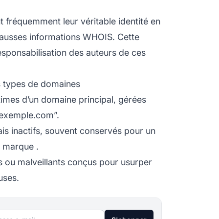
fréquemment leur véritable identité en
e fausses informations WHOIS. Cette
a responsabilisation des auteurs de ces
s types de domaines
times d’un domaine principal, gérées
.exemple.com”.
s inactifs, souvent conservés pour un
a marque
.
 ou malveillants conçus pour usurper
uses.
sse e-mail