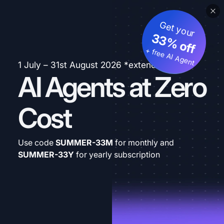
Get your
33% off
+ free AI Agent
1 July – 31st August 2026 *extended
AI Agents at Zero
Cost
Use code
SUMMER-33M
for monthly and
SUMMER-33Y
for yearly subscription