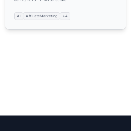
AI
AffiliateMarketing
+4