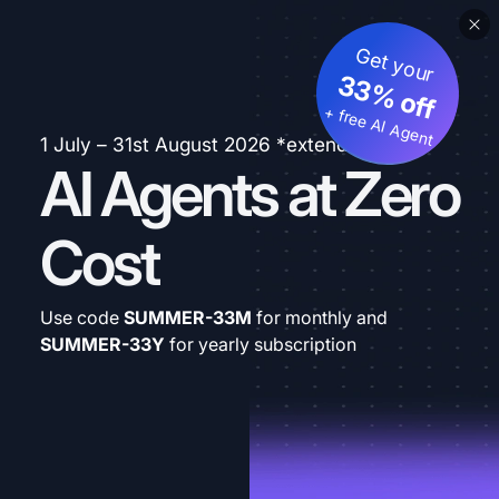
Get your
33% off
+ free AI Agent
1 July – 31st August 2026 *extended
AI Agents at Zero
Cost
Use code
SUMMER-33M
for monthly and
SUMMER-33Y
for yearly subscription