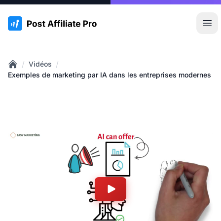
:site.title
Ouvr
/
/
Vidéos
Home
Exemples de marketing par IA dans les entreprises modernes