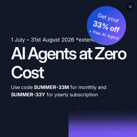
Get your
33% off
+ free AI Agent
1 July – 31st August 2026 *extended
AI Agents at Zero
Cost
Use code
SUMMER-33M
for monthly and
SUMMER-33Y
for yearly subscription