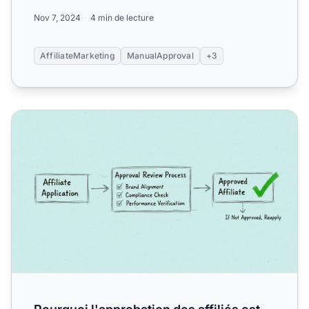
commerçants examinent...
Nov 7, 2024
4 min de lecture
AffiliateMarketing
ManualApproval
+3
Pourquoi l'approbation des affiliés est-elle importante pou