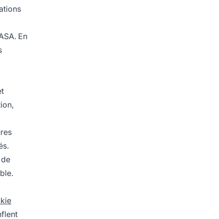
lations
’ASA. En
s
et
ion,
ures
és.
 de
ble.
kie
nflent