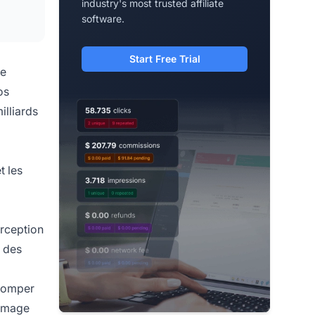
industry's most trusted affiliate
software.
Start Free Trial
le
os
illiards
t les
erception
é des
tromper
’image