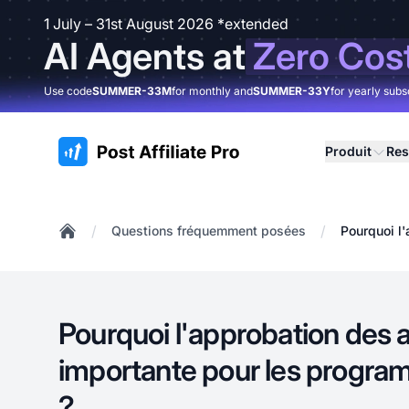
1 July – 31st August 2026 *extended
AI Agents at
Zero Cos
Use code
SUMMER-33M
for monthly and
SUMMER-33Y
for yearly subs
:site.title
Produit
Res
/
/
Questions fréquemment posées
Pourquoi l'
Home
Pourquoi l'approbation des af
importante pour les programm
?