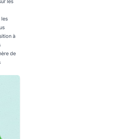
sur les
 les
ous
ition à
s
nère de
s