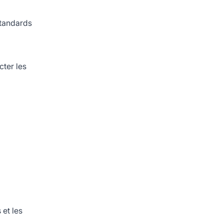
standards
cter les
et les