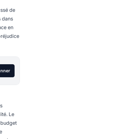
assé de
s dans
nce en
préjudice
onner
os
ité. Le
e budget
e