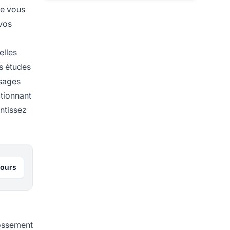
de vous
vos
elles
es études
sages
tionnant
antissez
jours
dossement