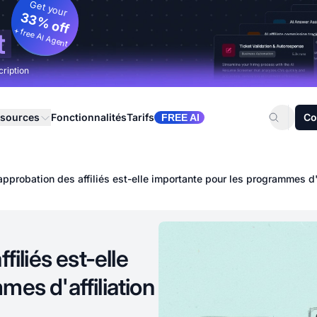
Get your
33% off
+ free AI Agent
t
cription
sources
Fonctionnalités
Tarifs
Co
FREE AI
approbation des affiliés est-elle importante pour les programmes d'a
filiés est-elle
es d'affiliation