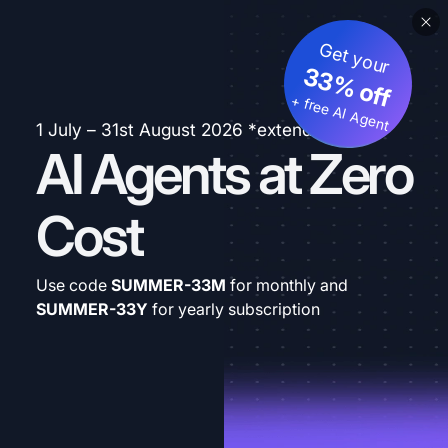
Get your
33% off
+ free AI Agent
1 July – 31st August 2026 *extended
AI Agents at Zero
Cost
Use code
SUMMER-33M
for monthly and
SUMMER-33Y
for yearly subscription