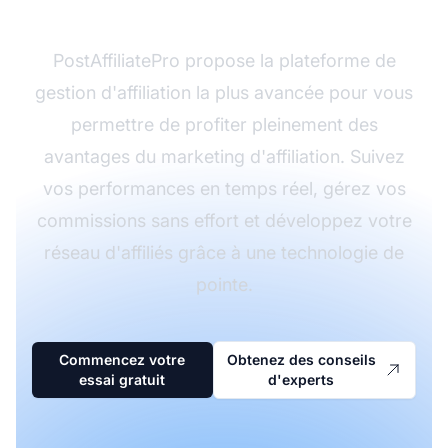
?
PostAffiliatePro propose la plateforme de
gestion d'affiliation la plus avancée pour vous
permettre de profiter pleinement des
avantages du marketing d'affiliation. Suivez
vos performances en temps réel, gérez vos
commissions sans effort et développez votre
réseau d'affiliés grâce à une technologie de
pointe.
Commencez votre
Obtenez des conseils
essai gratuit
d'experts