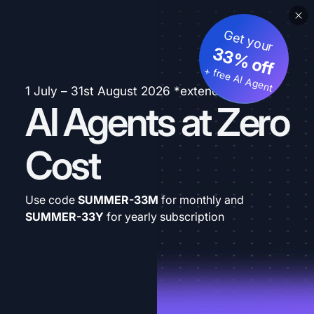
Get your
33% off
+ free AI Agent
1 July – 31st August 2026 *extended
AI Agents at Zero
Cost
Use code
SUMMER-33M
for monthly and
SUMMER-33Y
for yearly subscription