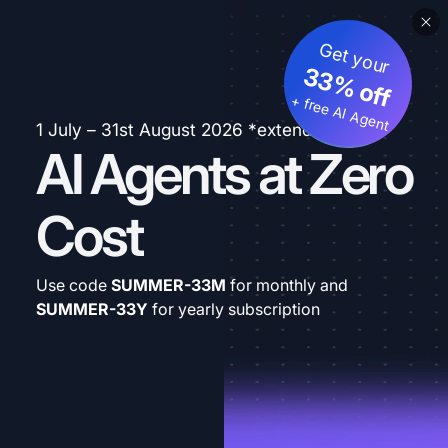
Get your
33% off
+ free AI Agent
1 July – 31st August 2026 *extended
AI Agents at Zero
Cost
Use code
SUMMER-33M
for monthly and
SUMMER-33Y
for yearly subscription