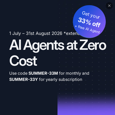
Get your
33% off
+ free AI Agent
1 July – 31st August 2026 *extended
AI Agents at Zero
Cost
Use code
SUMMER-33M
for monthly and
SUMMER-33Y
for yearly subscription