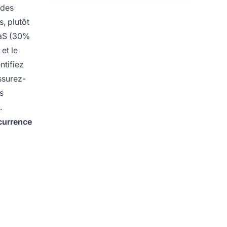
 des
, plutôt
SaaS (30%
et le
ntifiez
ssurez-
s
.
currence