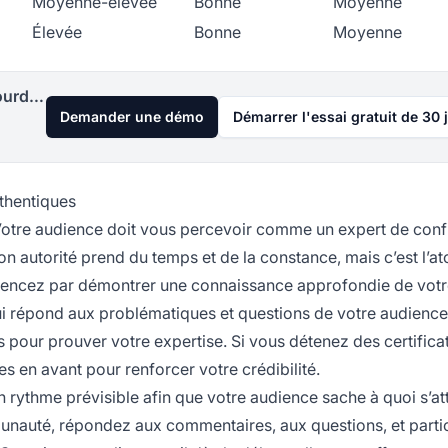
Moyenne-élevée
Bonne
Moyenne
Élevée
Bonne
Moyenne
Lancez votre programme d'affiliation aujourd'hui
Demander une démo
Démarrer l'essai gratuit de 30 
uthentiques
. Votre audience doit vous percevoir comme un expert de con
 autorité prend du temps et de la constance, mais c’est l’ato
encez par démontrer une connaissance approfondie de votr
i répond aux problématiques et questions de votre audience
s pour prouver votre expertise. Si vous détenez des certifica
s en avant pour renforcer votre crédibilité.
un rythme prévisible afin que votre audience sache à quoi s’at
unauté, répondez aux commentaires, aux questions, et parti