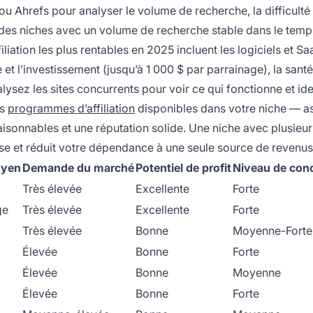
u Ahrefs pour analyser le volume de recherche, la difficulté
es niches avec un volume de recherche stable dans le temps
iation les plus rentables en 2025 incluent les logiciels et 
t l’investissement (jusqu’à 1 000 $ par parrainage), la santé 
lysez les sites concurrents pour voir ce qui fonctionne et ide
es
programmes d’affiliation
disponibles dans votre niche — a
aisonnables et une réputation solide. Une niche avec plusieur
sse et réduit votre dépendance à une seule source de revenus
oyen
Demande du marché
Potentiel de profit
Niveau de con
Très élevée
Excellente
Forte
ge
Très élevée
Excellente
Forte
Très élevée
Bonne
Moyenne-Forte
Élevée
Bonne
Forte
Élevée
Bonne
Moyenne
Élevée
Bonne
Forte