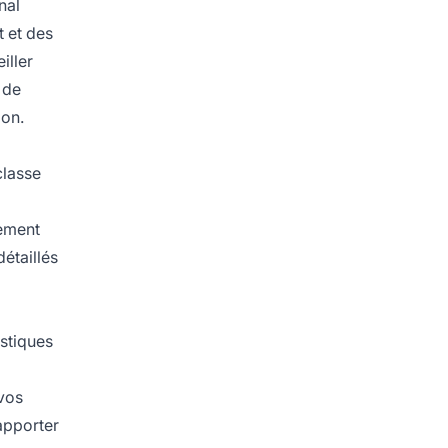
nal
 et des
iller
 de
ion.
classe
lement
détaillés
istiques
 vos
apporter