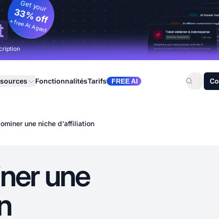
Get your
33% off
+ free AI Agent
t
cription
sources
Fonctionnalités
Tarifs
Co
FREE AI
miner une niche d'affiliation
ner une
on