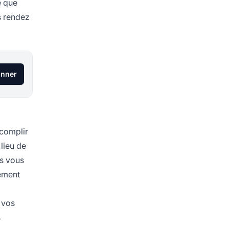
e que
s rendez
onner
ccomplir
lieu de
es vous
sement
 vos
s