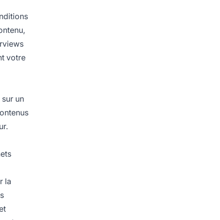
nditions
ontenu,
erviews
t votre
 sur un
contenus
ur.
nets
 la
es
et