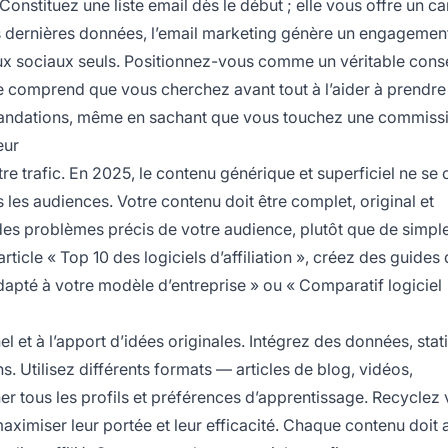
onstituez une liste email dès le début ; elle vous offre un ca
s dernières données, l’email marketing génère un engagement
x sociaux seuls. Positionnez-vous comme un véritable conse
e comprend que vous cherchez avant tout à l’aider à prendre
mmandations, même en sachant que vous touchez une commiss
eur
tre trafic. En 2025, le contenu générique et superficiel ne se 
les audiences. Votre contenu doit être complet, original et
 des problèmes précis de votre audience, plutôt que de simp
ticle « Top 10 des logiciels d’affiliation », créez des guides 
dapté à votre modèle d’entreprise » ou « Comparatif logiciel
 et à l’apport d’idées originales. Intégrez des données, stat
Utilisez différents formats — articles de blog, vidéos,
er tous les profils et préférences d’apprentissage. Recyclez
aximiser leur portée et leur efficacité. Chaque contenu doit 