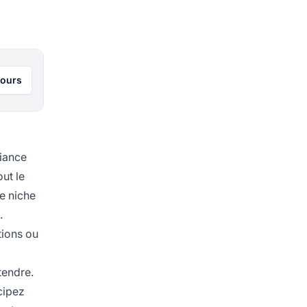
jours
fiance
ut le
e niche
.
tions ou
tendre.
cipez