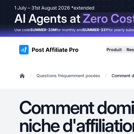
1 July – 31st August 2026 *extended
AI Agents at
Zero Cos
Use code
SUMMER-33M
for monthly and
SUMMER-33Y
for yearly subs
:site.title
Produit
Res
/
/
Questions fréquemment posées
Comment do
Home
Comment domi
niche d'affiliati