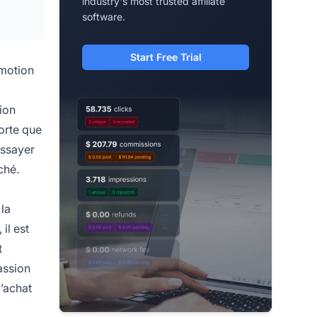
industry's most trusted affiliate
software.
Start Free Trial
omotion
tion
forte que
essayer
ché.
la
il est
t
passion
d’achat