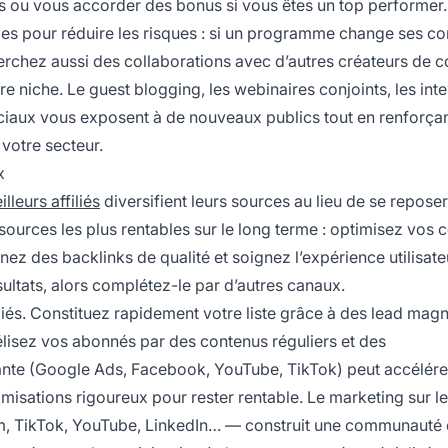
ns ou vous accorder des bonus si vous êtes un top performer.
mes pour réduire les risques : si un programme change ses co
rchez aussi des collaborations avec d’autres créateurs de c
niche. Le guest blogging, les webinaires conjoints, les int
ociaux vous exposent à de nouveaux publics tout en renforçan
 votre secteur.
x
lleurs affiliés
diversifient leurs sources au lieu de se reposer
 sources les plus rentables sur le long terme : optimisez vos 
ez des backlinks de qualité et soignez l’expérience utilisate
ultats, alors complétez-le par d’autres canaux.
liés. Constituez rapidement votre liste grâce à des lead mag
idélisez vos abonnés par des contenus réguliers et des
nte (Google Ads, Facebook, YouTube, TikTok) peut accélérer
misations rigoureux pour rester rentable. Le marketing sur l
m, TikTok, YouTube, LinkedIn… — construit une communauté 