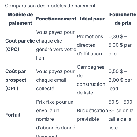
Comparaison des modèles de paiement
Modèle de
Fourchette
Fonctionnement
Idéal pour
paiement
de prix
Vous payez pour
Promotions
0,30 $ –
Coût par clic
chaque clic
directes
5,00 $ par
(CPC)
généré vers votre
d’affiliation
clic
lien
Campagnes
Coût par
Vous payez pour
0,50 $ –
de
prospect
chaque email
3,00 $ par
construction
(CPL)
collecté
lead
de liste
Prix fixe pour un
50 $ – 500
envoi à un
Budgétisation
$+ selon la
Forfait
nombre
prévisible
taille de la
d’abonnés donné
liste
Paiement