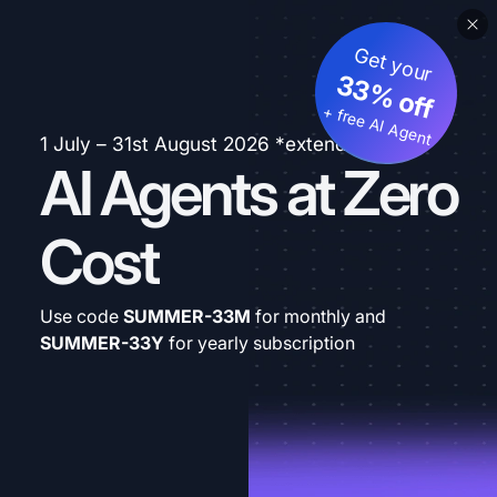
Get your
33% off
+ free AI Agent
1 July – 31st August 2026 *extended
AI Agents at Zero
Cost
Use code
SUMMER-33M
for monthly and
SUMMER-33Y
for yearly subscription