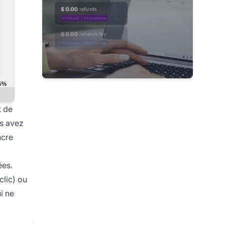
t de
us avez
ncre
ées.
clic) ou
i ne