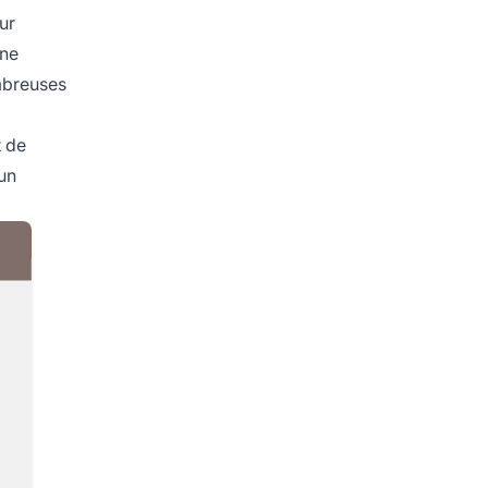
ur
ine
mbreuses
t de
’un