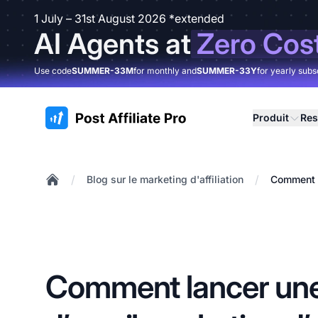
1 July – 31st August 2026 *extended
AI Agents at
Zero Cos
Use code
SUMMER-33M
for monthly and
SUMMER-33Y
for yearly subs
:site.title
Produit
Res
/
/
Blog sur le marketing d'affiliation
Comment l
Home
Comment lancer un