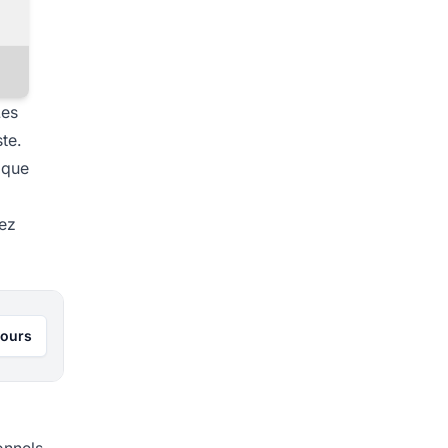
Les
te.
ique
vez
jours
onnels.