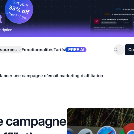
Get your
33% off
+ free AI Agent
t
cription
sources
Fonctionnalités
Tarifs
Co
FREE AI
ancer une campagne d’email marketing d’affiliation
e campagne