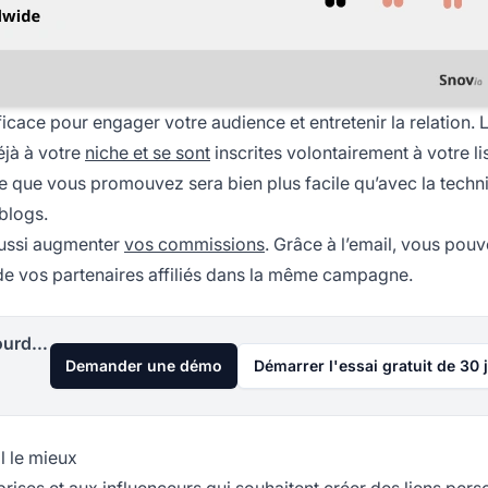
fficace pour engager votre audience et entretenir la relation. 
éjà à votre
niche et se sont
inscrites volontairement à votre lis
ice que vous promouvez sera bien plus facile qu’avec la techn
 blogs.
 aussi augmenter
vos commissions
. Grâce à l’email, vous pou
de vos partenaires affiliés dans la même campagne.
Lancez votre programme d'affiliation aujourd'hui
Demander une démo
Démarrer l'essai gratuit de 30 
il le mieux
rises et aux influenceurs qui souhaitent créer des liens pers