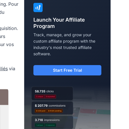
ing. Pour
du
Launch Your Affiliate
Program
uisition.
Track, manage, and grow your
urs
custom affiliate program with the
sur vos
industry's most trusted affiliate
software.
iliés
via
Start Free Trial