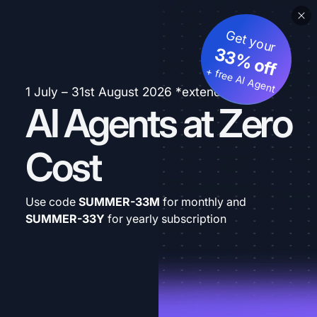
Get your
33% off
+ free AI Agent
1 July – 31st August 2026 *extended
AI Agents at Zero
Cost
Use code
SUMMER-33M
for monthly and
SUMMER-33Y
for yearly subscription