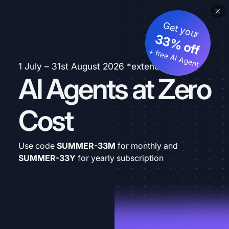
Get your
33% off
+ free AI Agent
1 July – 31st August 2026 *extended
AI Agents at Zero
Cost
Use code
SUMMER-33M
for monthly and
SUMMER-33Y
for yearly subscription