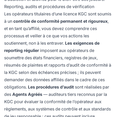
Reporting, audits et procédures de vérification
Les opérateurs titulaires d’une licence KGC sont soumis
à un
contrôle de conformité permanent et rigoureux
,
et en tant qu’affilié, vous devez comprendre ces
processus et veiller à ce que vos actions les
soutiennent, non à les entraver.
Les exigences de
reporting régulier
imposent aux opérateurs de
soumettre des états financiers, registres de jeux,
résumés de plaintes et rapports d’audit de conformité à
la KGC selon des échéances précises ; ils peuvent
demander des données affiliés dans le cadre de ces
obligations.
Les procédures d’audit
sont réalisées par
des
Agents Agréés
— auditeurs tiers reconnus par la
KGC pour évaluer la conformité de l’opérateur aux
règlements, aux systèmes de contrôle et aux standards
de jeu responsable ; ces audits peuvent inclure