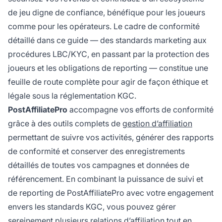
de jeu digne de confiance, bénéfique pour les joueurs
comme pour les opérateurs. Le cadre de conformité
détaillé dans ce guide — des standards marketing aux
procédures LBC/KYC, en passant par la protection des
joueurs et les obligations de reporting — constitue une
feuille de route complète pour agir de façon éthique et
légale sous la réglementation KGC.
PostAffiliatePro
accompagne vos efforts de conformité
grâce à des outils complets de
gestion d’affiliation
permettant de suivre vos activités, générer des rapports
de conformité et conserver des enregistrements
détaillés de toutes vos campagnes et données de
référencement. En combinant la puissance de suivi et
de reporting de PostAffiliatePro avec votre engagement
envers les standards KGC, vous pouvez gérer
sereinement plusieurs relations d’affiliation tout en