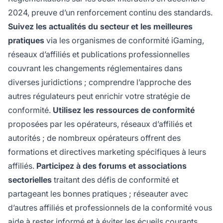
2024, preuve d’un renforcement continu des standards.
Suivez les actualités du secteur et les meilleures
pratiques
via les organismes de conformité iGaming,
réseaux d’affiliés et publications professionnelles
couvrant les changements réglementaires dans
diverses juridictions ; comprendre l’approche des
autres régulateurs peut enrichir votre stratégie de
conformité.
Utilisez les ressources de conformité
proposées par les opérateurs, réseaux d’affiliés et
autorités ; de nombreux opérateurs offrent des
formations et directives marketing spécifiques à leurs
affiliés.
Participez à des forums et associations
sectorielles
traitant des défis de conformité et
partageant les bonnes pratiques ; réseauter avec
d’autres affiliés et professionnels de la conformité vous
aide à rester informé et à éviter les écueils courants.