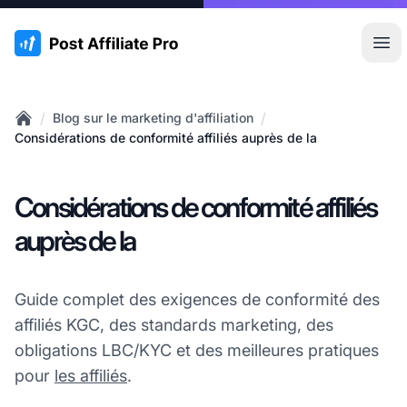
:site.title
Ouvr
/
/
Blog sur le marketing d'affiliation
Home
Considérations de conformité affiliés auprès de la
Considérations de conformité affiliés
auprès de la
Guide complet des exigences de conformité des
affiliés KGC, des standards marketing, des
obligations LBC/KYC et des meilleures pratiques
pour
les affiliés
.