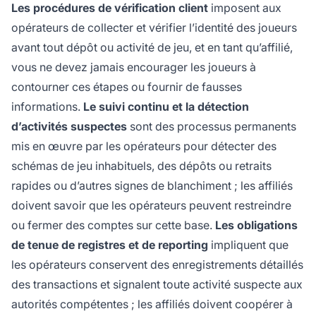
Les procédures de vérification client
imposent aux
opérateurs de collecter et vérifier l’identité des joueurs
avant tout dépôt ou activité de jeu, et en tant qu’affilié,
vous ne devez jamais encourager les joueurs à
contourner ces étapes ou fournir de fausses
informations.
Le suivi continu et la détection
d’activités suspectes
sont des processus permanents
mis en œuvre par les opérateurs pour détecter des
schémas de jeu inhabituels, des dépôts ou retraits
rapides ou d’autres signes de blanchiment ; les affiliés
doivent savoir que les opérateurs peuvent restreindre
ou fermer des comptes sur cette base.
Les obligations
de tenue de registres et de reporting
impliquent que
les opérateurs conservent des enregistrements détaillés
des transactions et signalent toute activité suspecte aux
autorités compétentes ; les affiliés doivent coopérer à