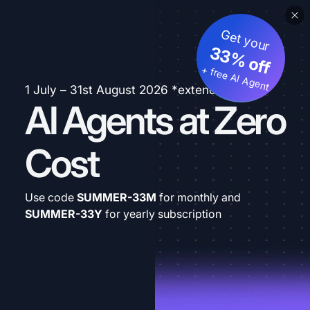
Get your
33% off
+ free AI Agent
1 July – 31st August 2026 *extended
AI Agents at Zero
Cost
Use code
SUMMER-33M
for monthly and
SUMMER-33Y
for yearly subscription