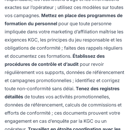
exactes sur l’opérateur ; utilisez ces modèles sur toutes
vos campagnes.
Mettez en place des programmes de
formation du personnel
pour que toute personne
impliquée dans votre marketing d’affiliation maîtrise les
exigences KGC, les principes du jeu responsable et les
obligations de conformité ; faites des rappels réguliers
et documentez ces formations.
Établissez des
procédures de contrôle et d’audit
pour revoir
régulièrement vos supports, données de référencement
et campagnes promotionnelles ; identifiez et corrigez
toute non-conformité sans délai.
Tenez des registres
détaillés
de toutes vos activités promotionnelles,
données de référencement, calculs de commissions et
efforts de conformité ; ces documents prouvent votre
engagement en cas d’enquête par la KGC ou un
opérateur.
Travaillez en étroite coordination avec les