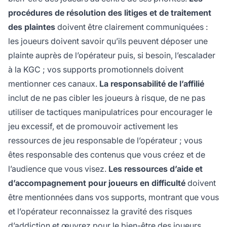
procédures de résolution des litiges et de traitement
des plaintes
doivent être clairement communiquées :
les joueurs doivent savoir qu’ils peuvent déposer une
plainte auprès de l’opérateur puis, si besoin, l’escalader
à la KGC ; vos supports promotionnels doivent
mentionner ces canaux.
La responsabilité de l’affilié
inclut de ne pas cibler les joueurs à risque, de ne pas
utiliser de tactiques manipulatrices pour encourager le
jeu excessif, et de promouvoir activement les
ressources de jeu responsable de l’opérateur ; vous
êtes responsable des contenus que vous créez et de
l’audience que vous visez.
Les ressources d’aide et
d’accompagnement pour joueurs en difficulté
doivent
être mentionnées dans vos supports, montrant que vous
et l’opérateur reconnaissez la gravité des risques
d’addiction et œuvrez pour le bien-être des joueurs.