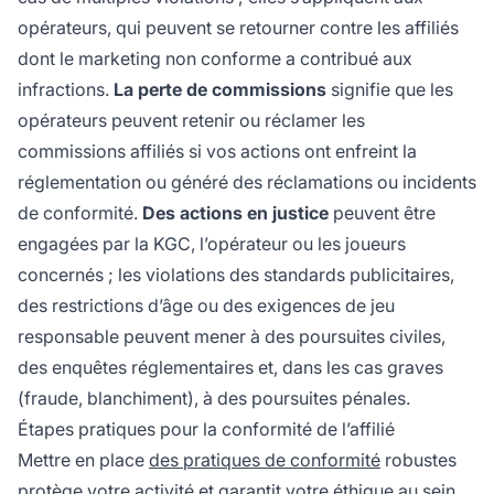
opérateurs, qui peuvent se retourner contre les affiliés
dont le marketing non conforme a contribué aux
infractions.
La perte de commissions
signifie que les
opérateurs peuvent retenir ou réclamer les
commissions affiliés si vos actions ont enfreint la
réglementation ou généré des réclamations ou incidents
de conformité.
Des actions en justice
peuvent être
engagées par la KGC, l’opérateur ou les joueurs
concernés ; les violations des standards publicitaires,
des restrictions d’âge ou des exigences de jeu
responsable peuvent mener à des poursuites civiles,
des enquêtes réglementaires et, dans les cas graves
(fraude, blanchiment), à des poursuites pénales.
Étapes pratiques pour la conformité de l’affilié
Mettre en place
des pratiques de conformité
robustes
protège votre activité et garantit votre éthique au sein