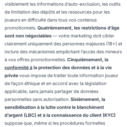
visiblement les informations d’auto-exclusion, les outils
de limitation des dépôts et les ressources pour les
joueurs en difficulté dans tous vos contenus
promotionnels.
Quatrièmement, les restrictions d’âge
sont non négociables
— votre marketing doit cibler
clairement uniquement des personnes majeures (18+) et
inclure des mécanismes empêchant l’accès des mineurs
à vos offres promotionnelles.
Cinquièmement, la
conformité à
la protection des données et à la vie
privée
vous impose de traiter toute information joueur
de façon éthique et en accord avec la législation
applicable, sans jamais partager de données
personnelles sans autorisation.
Sixièmement, la
sensibilisation à la lutte contre le blanchiment
d’argent (LBC) et à la connaissance du client (KYC)
suppose que, même si les procédures formelles