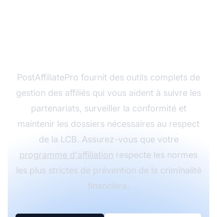
Renforcez votre
conformité d'affilié
avec PostAffiliatePro
PostAffiliatePro fournit des outils complets de
gestion des affiliés qui vous aident à suivre les
partenariats, surveiller la conformité et
maintenir les dossiers nécessaires au respect
de la LCB. Assurez-vous que votre
programme d'affiliation
respecte les normes
les plus strictes de prévention de la criminalité
financière.