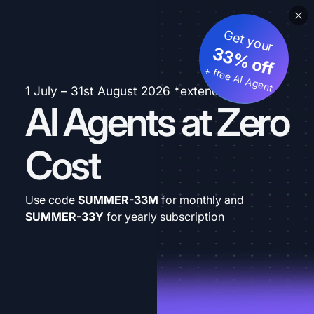
Get your
33% off
+ free AI Agent
1 July – 31st August 2026 *extended
AI Agents at Zero
Cost
Use code
SUMMER-33M
for monthly and
SUMMER-33Y
for yearly subscription