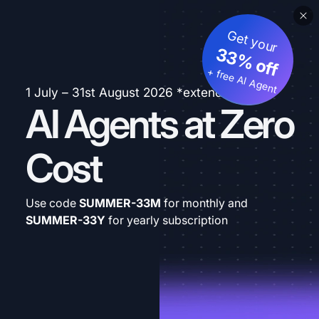
Get your
33% off
+ free AI Agent
1 July – 31st August 2026 *extended
AI Agents at Zero
Cost
Use code
SUMMER-33M
for monthly and
SUMMER-33Y
for yearly subscription