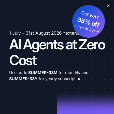
Get your
33% off
+ free AI Agent
1 July – 31st August 2026 *extended
AI Agents at Zero
Cost
Use code
SUMMER-33M
for monthly and
SUMMER-33Y
for yearly subscription