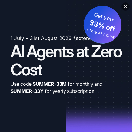
Get your
33% off
+ free AI Agent
1 July – 31st August 2026 *extended
AI Agents at Zero
Cost
Use code
SUMMER-33M
for monthly and
SUMMER-33Y
for yearly subscription