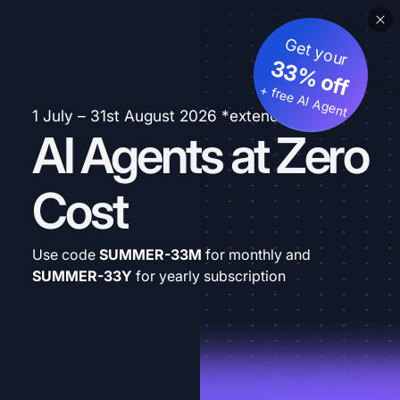
Get your
33% off
+ free AI Agent
1 July – 31st August 2026 *extended
AI Agents at Zero
Cost
Use code
SUMMER-33M
for monthly and
SUMMER-33Y
for yearly subscription