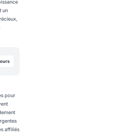
roissance
t un
récieux,
n
jours
es pour
vent
idement
ergentes
 affiliés