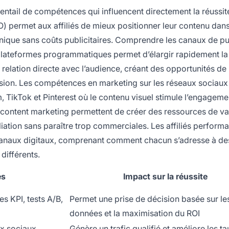
entail de compétences qui influencent directement la réussit
EO) permet aux affiliés de mieux positionner leur contenu dans
anique sans coûts publicitaires. Comprendre les canaux de pu
ateformes programmatiques permet d’élargir rapidement la 
 relation directe avec l’audience, créant des opportunités de
sion. Les compétences en marketing sur les réseaux sociaux
TikTok et Pinterest où le contenu visuel stimule l’engagemen
 en content marketing permettent de créer des ressources de va
iation sans paraître trop commerciales. Les affiliés performa
canaux digitaux, comprenant comment chacun s’adresse à de
différents.
és
Impact sur la réussite
es KPI, tests A/B,
Permet une prise de décision basée sur le
données et la maximisation du ROI
x sociaux,
Génère un trafic qualifié et améliore les t