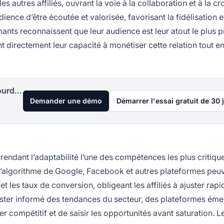
es autres affiliés, ouvrant la voie à la collaboration et à la c
dience d’être écoutée et valorisée, favorisant la fidélisation e
ants reconnaissent que leur audience est leur atout le plus p
directement leur capacité à monétiser cette relation tout e
Lancez votre programme d'affiliation aujourd'hui
Demander une démo
Démarrer l'essai gratuit de 30 
rendant l’adaptabilité l’une des compétences les plus critiqu
r d’algorithme de Google, Facebook et autres plateformes peu
t les taux de conversion, obligeant les affiliés à ajuster rap
Rester informé des tendances du secteur, des plateformes ém
 compétitif et de saisir les opportunités avant saturation. Les