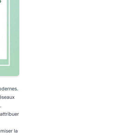
modernes.
réseaux
.
attribuer
miser la