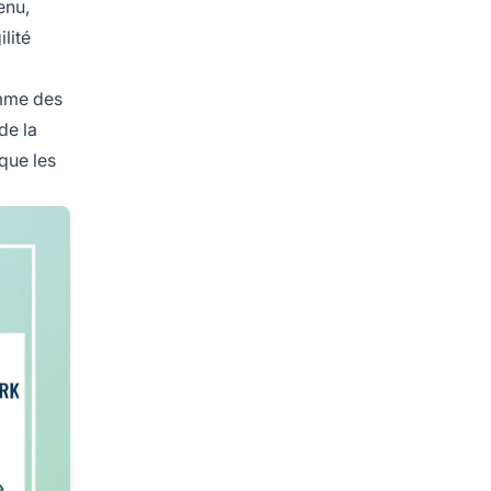
enu,
lité
omme des
de la
que les