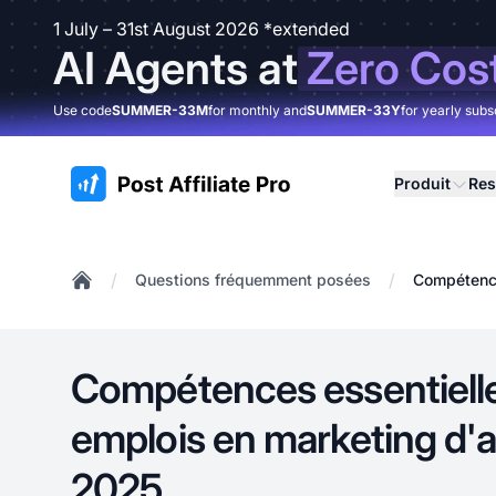
1 July – 31st August 2026 *extended
AI Agents at
Zero Cos
Use code
SUMMER-33M
for monthly and
SUMMER-33Y
for yearly subs
:site.title
Produit
Res
/
/
Questions fréquemment posées
Compétence
Home
Compétences essentielle
emplois en marketing d'af
2025