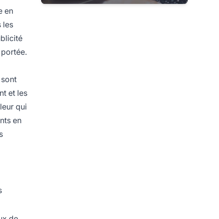
e en
 les
blicité
portée.
 sont
t et les
leur qui
nts en
s
s
aux de