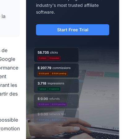
industry's most trusted affiliate
software.
 la
Start Free Trial
s de
 Google
formance
ent
rant les
rtir des
possible
promotion