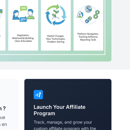
Launch Your Affiliate
n ?
Program
que
Track, manage, and grow your
s en
custom affiliate program with the