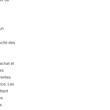
un
acité des
achat et
res
ventes.
nce. Les
ttant
es
s