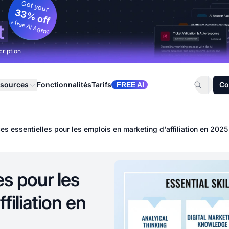
Get your
33% off
+ free AI Agent
t
cription
sources
Fonctionnalités
Tarifs
Co
FREE AI
s essentielles pour les emplois en marketing d'affiliation en 2025
s pour les
filiation en