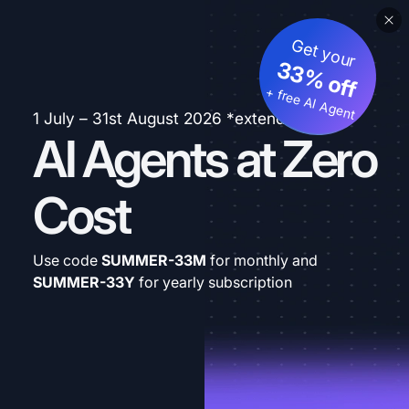
Get your
33% off
+ free AI Agent
1 July – 31st August 2026 *extended
AI Agents at Zero
Cost
Use code
SUMMER-33M
for monthly and
SUMMER-33Y
for yearly subscription