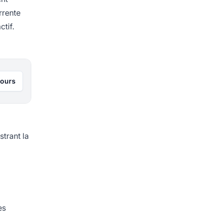
rrente
ctif.
jours
strant la
es