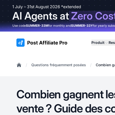
1 July – 31st August 2026 *extended
AI Agents at
Zero Cos
Use code
SUMMER-33M
for monthly and
SUMMER-33Y
for yearly subs
:site.title
Produit
Res
/
/
Questions fréquemment posées
Combien ga
Home
Combien gagnent les 
vente ? Guide des 