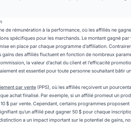
n
me de rémunération à la performance, où les affiliés ne gagn
ctions spécifiques pour les marchands. Le montant gagné par
mise en place par chaque programme d’affiliation. Contraire
les gains des affiliés fluctuent en fonction de nombreux param
mission, la valeur d’achat du client et l’efficacité promoti
paiement est essentiel pour toute personne souhaitant bâtir u
iement par vente
(PPS), où les affiliés reçoivent un pourcent
que achat finalisé. Par exemple, si un affilié promeut un prod
e 10 $ par vente. Cependant, certains programmes proposent
ignifiant qu’un affilié peut gagner 50 $ pour chaque inscripti
 distinction a un impact important sur le potentiel de gains, 