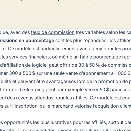
volué, avec des
taux de commission
très variables selon les c
issions en pourcentage
sont les plus répandues : les affilié
te. Ce modèle est particulièrement avantageux pour les prod
et les services financiers, où même un faible pourcentage rep
’affiliation de logiciel peut offrir de 30 à 50 % de commissio
gner 300 à 500 $ sur une seule vente d’abonnement à 1 000 $
ibilité et peuvent être avantageuses lors de la promotion de 
ateforme d’e-learning peut par exemple verser 50 $ par inscri
 calcul des revenus attendus pour les affiliés. Ce modèle est cou
ur l’inscription, où le marchand valorise l’acquisition clien
 opportunités les plus lucratives pour les affiliés, surtout da
 affiliés perçoivent des paiements réguliers tant que le cli