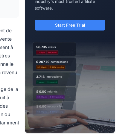
industry's most trusted affiliate
software.
Start Free Trial
ent de
 vente
ment à
ètres
onnelle
n revenu
age de la
uit à
 des
on ou
notamment