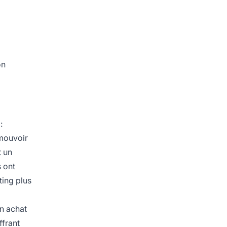
on
:
omouvoir
t un
s ont
ting plus
un achat
ffrant