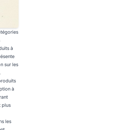
atégories
s
uits à
résente
n sur les
.
produits
ption à
rant
t plus
ns les
ent