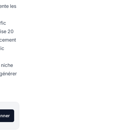
ente les
fic
lise 20
lacement
ic
 niche
 générer
onner