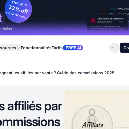
Get your
33% off
+ free AI Agent
t
cription
sources
Fonctionnalités
Tarifs
Co
FREE AI
gnent les affiliés par vente ? Guide des commissions 2025
affiliés par
commissions