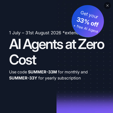
Get your
33% off
+ free AI Agent
1 July – 31st August 2026 *extended
AI Agents at Zero
Cost
Use code
SUMMER-33M
for monthly and
SUMMER-33Y
for yearly subscription